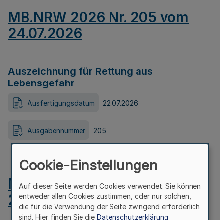
MB.NRW 2026 Nr. 205 vom
24.07.2026
Auszeichnung für Rettung aus
Lebensgefahr
Ausfertigungsdatum
22.07.2026
Ausgabennummer
205
Cookie-Einstellungen
MB.NRW 2026 Nr. 204 vom
Auf dieser Seite werden Cookies verwendet. Sie können
24.07.2026
entweder allen Cookies zustimmen, oder nur solchen,
die für die Verwendung der Seite zwingend erforderlich
sind. Hier finden Sie die
Datenschutzerklärung