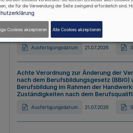
hen, die für die Verwendung der Seite zwingend erforderlich sind. Hi
Ausfertigungsdatum
21.07.2026
S
hutzerklärung
ige Cookies akzeptieren
Alle Cookies akzeptieren
Gesetz zur Änderung des Online-Casin
Ausfertigungsdatum
21.07.2026
S
Achte Verordnung zur Änderung der Ver
nach dem Berufsbildungsgesetz (BBiG) 
Berufsbildung im Rahmen der Handwerk
Zuständigkeiten nach dem Berufsqualif
Ausfertigungsdatum
21.07.2026
S