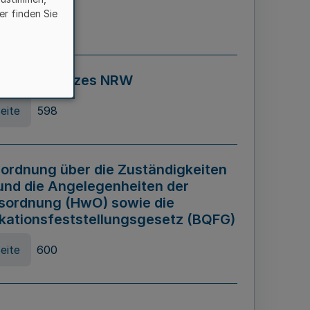
er finden Sie
eite
595
ospiel Gesetzes NRW
eite
598
ordnung über die Zuständigkeiten
und die Angelegenheiten der
sordnung (HwO) sowie die
ikationsfeststellungsgesetz (BQFG)
eite
600