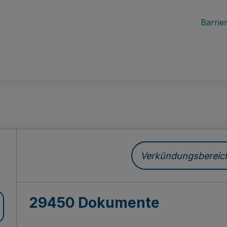
Barrier
ch
Verkündungsbereich 
29450 Dokumente