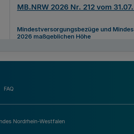
MB.NRW 2026 Nr. 212 vom 31.07
Mindestversorgungsbezüge und Mindesth
2026 maßgeblichen Höhe
Ausfertigungsdatum
22.07.2026
MB.NRW 2026 Nr. 211 vom 31.07
FAQ
Richtlinie zur Durchführung des Förder
Digital (MID)“ zum Teilprogramm MID-Di
andes Nordrhein-Westfalen
Ausfertigungsdatum
29.11.2026
A