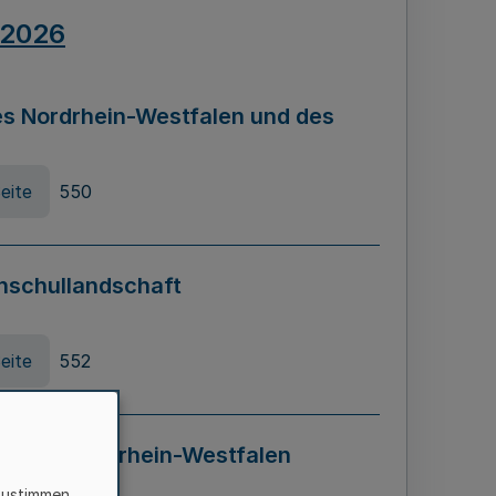
.2026
s Nordrhein-Westfalen und des
eite
550
hschullandschaft
eite
552
ung in Nordrhein-Westfalen
LADG NRW)
zustimmen,