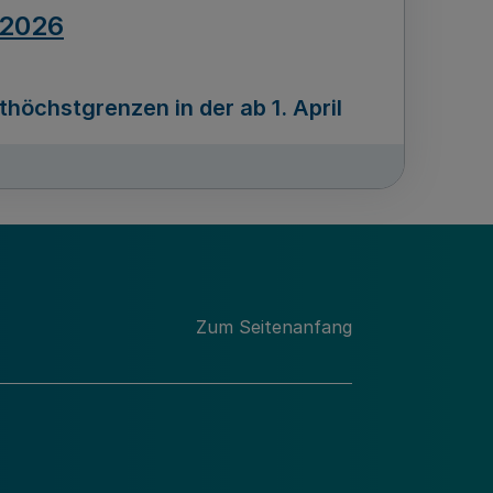
.2026
öchstgrenzen in der ab 1. April
Ausgabennummer
212
.2026
Zum Seitenanfang
programms „Mittelstand Innovativ &
gitale Prozesse
usgabennummer
211