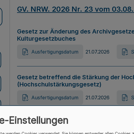
GV. NRW. 2026 Nr. 23 vom 03.08
Gesetz zur Änderung des Archivgesetze
Kulturgesetzbuches
Ausfertigungsdatum
21.07.2026
S
Gesetz betreffend die Stärkung der Hoc
(Hochschulstärkungsgesetz)
Ausfertigungsdatum
21.07.2026
S
e-Einstellungen
Gesetz zur Vermeidung von Diskriminier
(Landesantidiskriminierungsgesetz – 
ite werden Cookies verwendet. Sie können entweder allen Cookies 