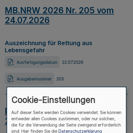
MB.NRW 2026 Nr. 205 vom
24.07.2026
Auszeichnung für Rettung aus
Lebensgefahr
Ausfertigungsdatum
22.07.2026
Ausgabennummer
205
Cookie-Einstellungen
MB.NRW 2026 Nr. 204 vom
Auf dieser Seite werden Cookies verwendet. Sie können
24.07.2026
entweder allen Cookies zustimmen, oder nur solchen,
die für die Verwendung der Seite zwingend erforderlich
sind. Hier finden Sie die
Datenschutzerklärung