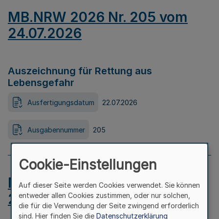
MB.NRW 2026 Nr. 205 vom
24.07.2026
Auszeichnung für Rettung aus
Lebensgefahr
Ausfertigungsdatum
22.07.2026
Ausgabennummer
205
Cookie-Einstellungen
MB.NRW 2026 Nr. 204 vom
Auf dieser Seite werden Cookies verwendet. Sie können
24.07.2026
entweder allen Cookies zustimmen, oder nur solchen,
die für die Verwendung der Seite zwingend erforderlich
sind. Hier finden Sie die
Datenschutzerklärung