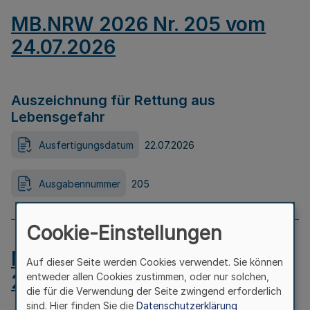
MB.NRW 2026 Nr. 205 vom
24.07.2026
Auszeichnung für Rettung aus
Lebensgefahr
Ausfertigungsdatum
22.07.2026
Ausgabennummer
205
Cookie-Einstellungen
MB.NRW 2026 Nr. 204 vom
Auf dieser Seite werden Cookies verwendet. Sie können
24.07.2026
entweder allen Cookies zustimmen, oder nur solchen,
die für die Verwendung der Seite zwingend erforderlich
sind. Hier finden Sie die
Datenschutzerklärung