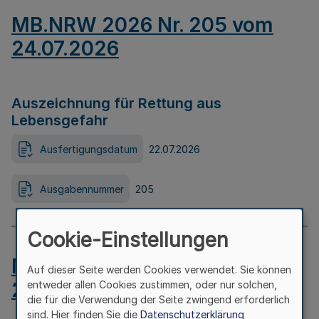
MB.NRW 2026 Nr. 205 vom
24.07.2026
Auszeichnung für Rettung aus
Lebensgefahr
Ausfertigungsdatum
22.07.2026
Ausgabennummer
205
Cookie-Einstellungen
MB.NRW 2026 Nr. 204 vom
Auf dieser Seite werden Cookies verwendet. Sie können
24.07.2026
entweder allen Cookies zustimmen, oder nur solchen,
die für die Verwendung der Seite zwingend erforderlich
sind. Hier finden Sie die
Datenschutzerklärung