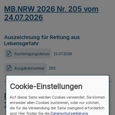
MB.NRW 2026 Nr. 205 vom
24.07.2026
Auszeichnung für Rettung aus
Lebensgefahr
Ausfertigungsdatum
22.07.2026
Ausgabennummer
205
Cookie-Einstellungen
MB.NRW 2026 Nr. 204 vom
Auf dieser Seite werden Cookies verwendet. Sie können
24.07.2026
entweder allen Cookies zustimmen, oder nur solchen,
die für die Verwendung der Seite zwingend erforderlich
sind. Hier finden Sie die
Datenschutzerklärung