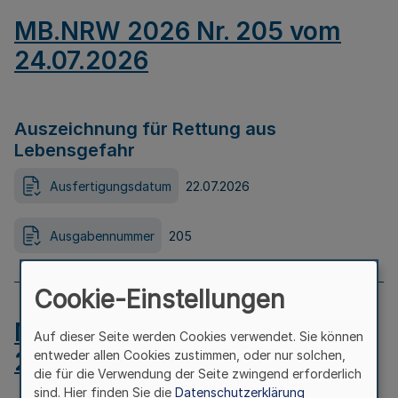
MB.NRW 2026 Nr. 205 vom
24.07.2026
Auszeichnung für Rettung aus
Lebensgefahr
Ausfertigungsdatum
22.07.2026
Ausgabennummer
205
Cookie-Einstellungen
MB.NRW 2026 Nr. 204 vom
Auf dieser Seite werden Cookies verwendet. Sie können
24.07.2026
entweder allen Cookies zustimmen, oder nur solchen,
die für die Verwendung der Seite zwingend erforderlich
sind. Hier finden Sie die
Datenschutzerklärung