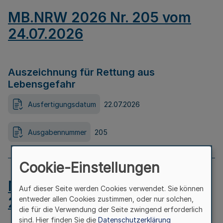
MB.NRW 2026 Nr. 205 vom
24.07.2026
Auszeichnung für Rettung aus
Lebensgefahr
Ausfertigungsdatum
22.07.2026
Ausgabennummer
205
Cookie-Einstellungen
MB.NRW 2026 Nr. 204 vom
Auf dieser Seite werden Cookies verwendet. Sie können
24.07.2026
entweder allen Cookies zustimmen, oder nur solchen,
die für die Verwendung der Seite zwingend erforderlich
sind. Hier finden Sie die
Datenschutzerklärung