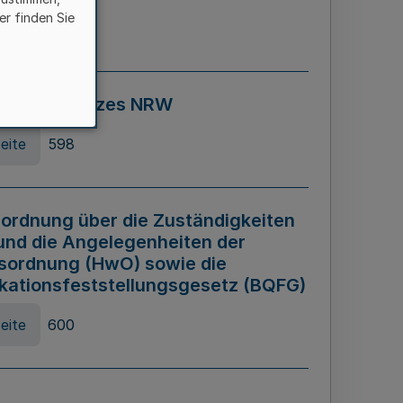
er finden Sie
eite
595
ospiel Gesetzes NRW
eite
598
ordnung über die Zuständigkeiten
und die Angelegenheiten der
sordnung (HwO) sowie die
ikationsfeststellungsgesetz (BQFG)
eite
600