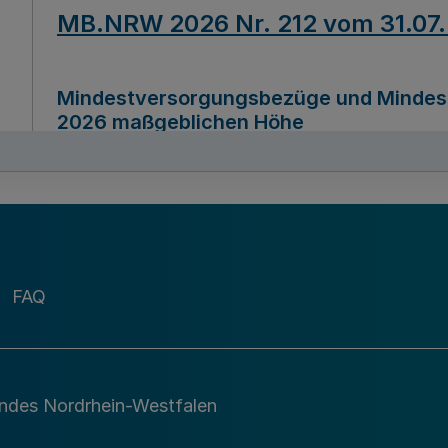
MB.NRW 2026 Nr. 212 vom 31.07
Mindestversorgungsbezüge und Mindesth
2026 maßgeblichen Höhe
Ausfertigungsdatum
22.07.2026
MB.NRW 2026 Nr. 211 vom 31.07
FAQ
Richtlinie zur Durchführung des Förder
Digital (MID)“ zum Teilprogramm MID-Di
andes Nordrhein-Westfalen
Ausfertigungsdatum
29.11.2026
A