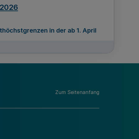
.2026
öchstgrenzen in der ab 1. April
Ausgabennummer
212
.2026
Zum Seitenanfang
programms „Mittelstand Innovativ &
gitale Prozesse
usgabennummer
211