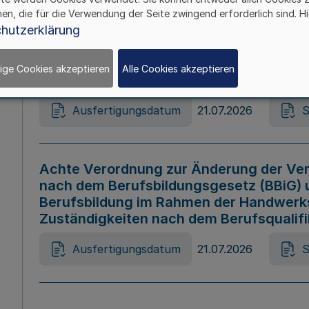
hen, die für die Verwendung der Seite zwingend erforderlich sind. Hi
Ausfertigungsdatum
21.07.2026
S
hutzerklärung
ige Cookies akzeptieren
Alle Cookies akzeptieren
Gesetz zur Änderung des Online-Casin
Ausfertigungsdatum
21.07.2026
S
Achte Verordnung zur Änderung der Ver
nach dem Berufsbildungsgesetz (BBiG) 
Berufsbildung im Rahmen der Handwerk
Zuständigkeiten nach dem Berufsqualif
Ausfertigungsdatum
21.07.2026
S