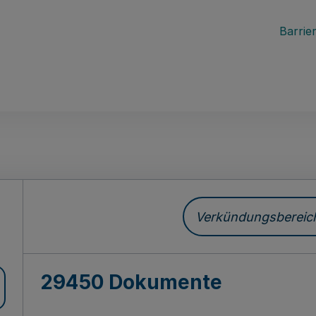
Barrier
ch
Verkündungsbereich 
29450 Dokumente