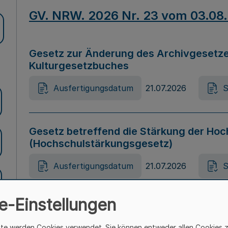
GV. NRW. 2026 Nr. 23 vom 03.08
Gesetz zur Änderung des Archivgesetze
Kulturgesetzbuches
Ausfertigungsdatum
21.07.2026
S
Gesetz betreffend die Stärkung der Hoc
(Hochschulstärkungsgesetz)
Ausfertigungsdatum
21.07.2026
S
e-Einstellungen
Gesetz zur Vermeidung von Diskriminier
(Landesantidiskriminierungsgesetz – 
ite werden Cookies verwendet. Sie können entweder allen Cookies 