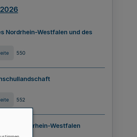
.2026
s Nordrhein-Westfalen und des
eite
550
hschullandschaft
eite
552
ung in Nordrhein-Westfalen
LADG NRW)
zustimmen,