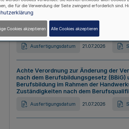
hen, die für die Verwendung der Seite zwingend erforderlich sind. Hi
Ausfertigungsdatum
21.07.2026
S
hutzerklärung
ige Cookies akzeptieren
Alle Cookies akzeptieren
Gesetz zur Änderung des Online-Casin
Ausfertigungsdatum
21.07.2026
S
Achte Verordnung zur Änderung der Ver
nach dem Berufsbildungsgesetz (BBiG) 
Berufsbildung im Rahmen der Handwerk
Zuständigkeiten nach dem Berufsqualif
Ausfertigungsdatum
21.07.2026
S