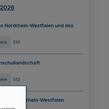
.2026
s Nordrhein-Westfalen und des
eite
550
hschullandschaft
eite
552
ung in Nordrhein-Westfalen
LADG NRW)
zustimmen,