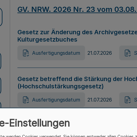
GV. NRW. 2026 Nr. 23 vom 03.08
Gesetz zur Änderung des Archivgesetze
Kulturgesetzbuches
Ausfertigungsdatum
21.07.2026
S
Gesetz betreffend die Stärkung der Hoc
(Hochschulstärkungsgesetz)
Ausfertigungsdatum
21.07.2026
S
e-Einstellungen
Gesetz zur Vermeidung von Diskriminier
(Landesantidiskriminierungsgesetz – 
ite werden Cookies verwendet. Sie können entweder allen Cookies 