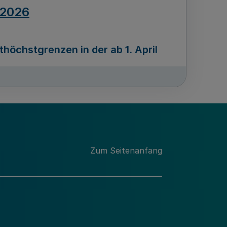
.2026
öchstgrenzen in der ab 1. April
Ausgabennummer
212
.2026
Zum Seitenanfang
programms „Mittelstand Innovativ &
gitale Prozesse
usgabennummer
211