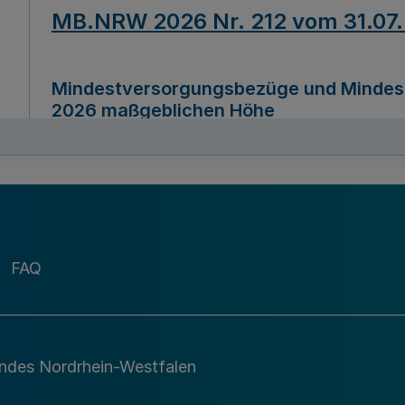
MB.NRW 2026 Nr. 212 vom 31.07
Mindestversorgungsbezüge und Mindesth
2026 maßgeblichen Höhe
Ausfertigungsdatum
22.07.2026
MB.NRW 2026 Nr. 211 vom 31.07
FAQ
Richtlinie zur Durchführung des Förder
Digital (MID)“ zum Teilprogramm MID-Di
andes Nordrhein-Westfalen
Ausfertigungsdatum
29.11.2026
A