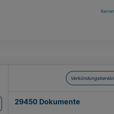
Barrier
ch
Verkündungsbereich 
29450 Dokumente