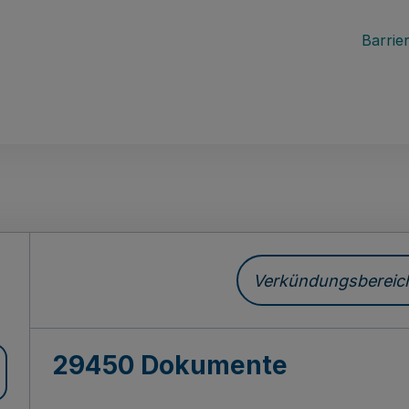
Barrier
ch
Verkündungsbereich 
29450 Dokumente