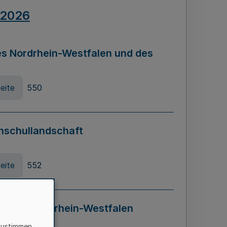
.2026
s Nordrhein-Westfalen und des
eite
550
hschullandschaft
eite
552
ung in Nordrhein-Westfalen
LADG NRW)
zustimmen,