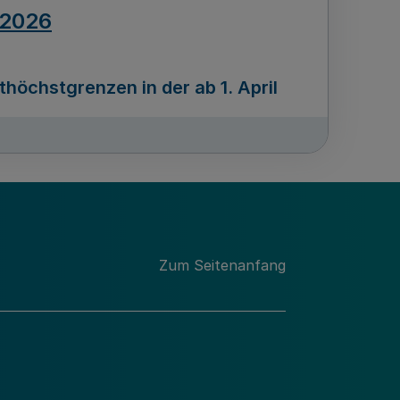
.2026
öchstgrenzen in der ab 1. April
Ausgabennummer
212
.2026
Zum Seitenanfang
programms „Mittelstand Innovativ &
gitale Prozesse
usgabennummer
211