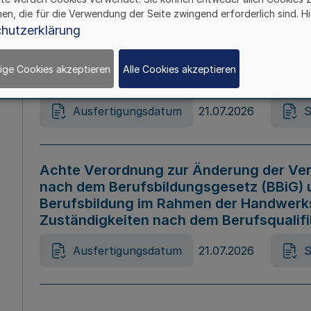
hen, die für die Verwendung der Seite zwingend erforderlich sind. Hi
Ausfertigungsdatum
21.07.2026
S
hutzerklärung
ige Cookies akzeptieren
Alle Cookies akzeptieren
Gesetz zur Änderung des Online-Casin
Ausfertigungsdatum
21.07.2026
S
Achte Verordnung zur Änderung der Ver
nach dem Berufsbildungsgesetz (BBiG) 
Berufsbildung im Rahmen der Handwerk
Zuständigkeiten nach dem Berufsqualif
Ausfertigungsdatum
21.07.2026
S