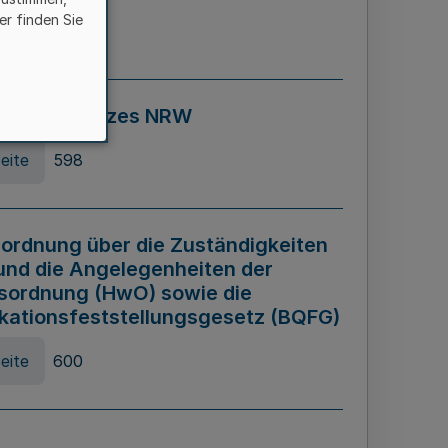
er finden Sie
eite
595
ospiel Gesetzes NRW
eite
598
ordnung über die Zuständigkeiten
und die Angelegenheiten der
sordnung (HwO) sowie die
ikationsfeststellungsgesetz (BQFG)
eite
600