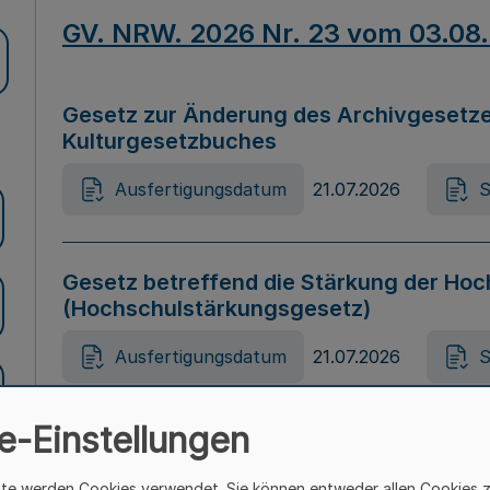
GV. NRW. 2026 Nr. 23 vom 03.08
Gesetz zur Änderung des Archivgesetze
Kulturgesetzbuches
Ausfertigungsdatum
21.07.2026
S
Gesetz betreffend die Stärkung der Hoc
(Hochschulstärkungsgesetz)
Ausfertigungsdatum
21.07.2026
S
e-Einstellungen
Gesetz zur Vermeidung von Diskriminier
(Landesantidiskriminierungsgesetz – 
ite werden Cookies verwendet. Sie können entweder allen Cookies 