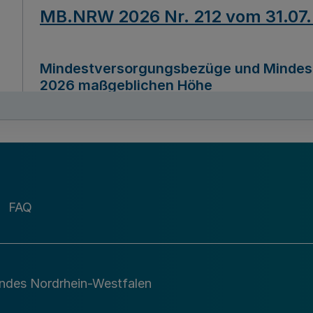
MB.NRW 2026 Nr. 212 vom 31.07
Mindestversorgungsbezüge und Mindesth
2026 maßgeblichen Höhe
Ausfertigungsdatum
22.07.2026
MB.NRW 2026 Nr. 211 vom 31.07
FAQ
Richtlinie zur Durchführung des Förder
Digital (MID)“ zum Teilprogramm MID-Di
andes Nordrhein-Westfalen
Ausfertigungsdatum
29.11.2026
A