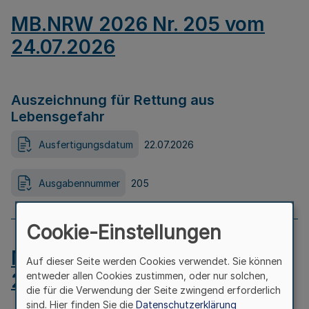
MB.NRW 2026 Nr. 205 vom
24.07.2026
Auszeichnung für Rettung aus
Lebensgefahr
Ausfertigungsdatum
22.07.2026
Ausgabennummer
205
Cookie-Einstellungen
MB.NRW 2026 Nr. 204 vom
Auf dieser Seite werden Cookies verwendet. Sie können
24.07.2026
entweder allen Cookies zustimmen, oder nur solchen,
die für die Verwendung der Seite zwingend erforderlich
sind. Hier finden Sie die
Datenschutzerklärung