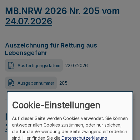
MB.NRW 2026 Nr. 205 vom
24.07.2026
Auszeichnung für Rettung aus
Lebensgefahr
Ausfertigungsdatum
22.07.2026
Ausgabennummer
205
Cookie-Einstellungen
MB.NRW 2026 Nr. 204 vom
Auf dieser Seite werden Cookies verwendet. Sie können
24.07.2026
entweder allen Cookies zustimmen, oder nur solchen,
die für die Verwendung der Seite zwingend erforderlich
sind. Hier finden Sie die
Datenschutzerklärung