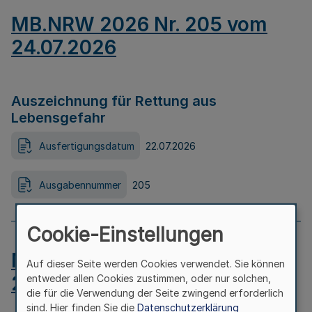
MB.NRW 2026 Nr. 205 vom
24.07.2026
Auszeichnung für Rettung aus
Lebensgefahr
Ausfertigungsdatum
22.07.2026
Ausgabennummer
205
Cookie-Einstellungen
MB.NRW 2026 Nr. 204 vom
Auf dieser Seite werden Cookies verwendet. Sie können
24.07.2026
entweder allen Cookies zustimmen, oder nur solchen,
die für die Verwendung der Seite zwingend erforderlich
sind. Hier finden Sie die
Datenschutzerklärung