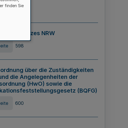
er finden Sie
eite
595
ospiel Gesetzes NRW
eite
598
ordnung über die Zuständigkeiten
und die Angelegenheiten der
sordnung (HwO) sowie die
ikationsfeststellungsgesetz (BQFG)
eite
600