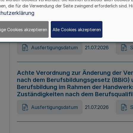
hen, die für die Verwendung der Seite zwingend erforderlich sind. Hi
Ausfertigungsdatum
21.07.2026
S
hutzerklärung
ige Cookies akzeptieren
Alle Cookies akzeptieren
Gesetz zur Änderung des Online-Casin
Ausfertigungsdatum
21.07.2026
S
Achte Verordnung zur Änderung der Ver
nach dem Berufsbildungsgesetz (BBiG) 
Berufsbildung im Rahmen der Handwerk
Zuständigkeiten nach dem Berufsqualif
Ausfertigungsdatum
21.07.2026
S