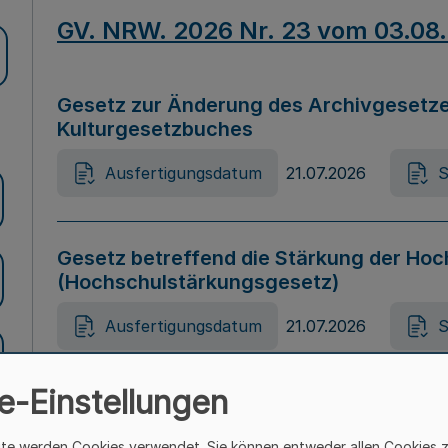
GV. NRW. 2026 Nr. 23 vom 03.08
Gesetz zur Änderung des Archivgesetze
Kulturgesetzbuches
Ausfertigungsdatum
21.07.2026
S
Gesetz betreffend die Stärkung der Hoc
(Hochschulstärkungsgesetz)
Ausfertigungsdatum
21.07.2026
S
e-Einstellungen
Gesetz zur Vermeidung von Diskriminier
(Landesantidiskriminierungsgesetz – 
ite werden Cookies verwendet. Sie können entweder allen Cookies 