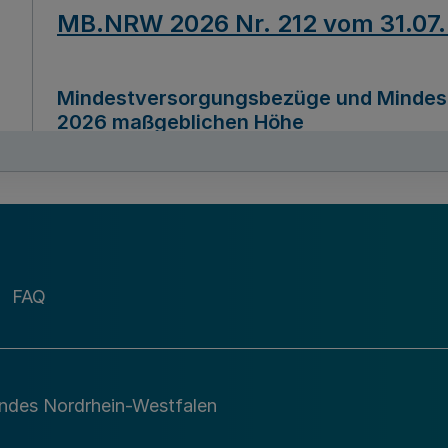
MB.NRW 2026 Nr. 212 vom 31.07
Mindestversorgungsbezüge und Mindesth
2026 maßgeblichen Höhe
Ausfertigungsdatum
22.07.2026
MB.NRW 2026 Nr. 211 vom 31.07
FAQ
Richtlinie zur Durchführung des Förder
Digital (MID)“ zum Teilprogramm MID-Di
andes Nordrhein-Westfalen
Ausfertigungsdatum
29.11.2026
A