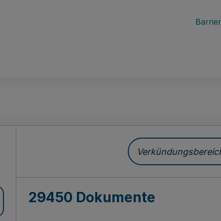
Barrier
ch
Verkündungsbereich 
29450 Dokumente