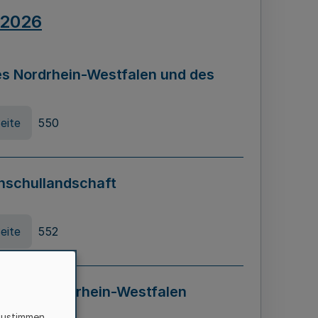
.2026
s Nordrhein-Westfalen und des
eite
550
hschullandschaft
eite
552
ung in Nordrhein-Westfalen
LADG NRW)
zustimmen,