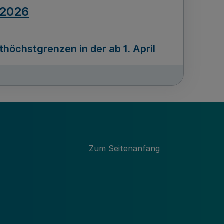
.2026
öchstgrenzen in der ab 1. April
Ausgabennummer
212
.2026
Zum Seitenanfang
programms „Mittelstand Innovativ &
gitale Prozesse
usgabennummer
211