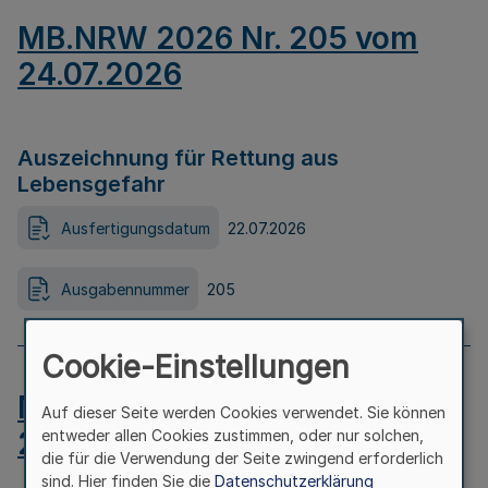
MB.NRW 2026 Nr. 205 vom
24.07.2026
Auszeichnung für Rettung aus
Lebensgefahr
Ausfertigungsdatum
22.07.2026
Ausgabennummer
205
Cookie-Einstellungen
MB.NRW 2026 Nr. 204 vom
Auf dieser Seite werden Cookies verwendet. Sie können
24.07.2026
entweder allen Cookies zustimmen, oder nur solchen,
die für die Verwendung der Seite zwingend erforderlich
sind. Hier finden Sie die
Datenschutzerklärung