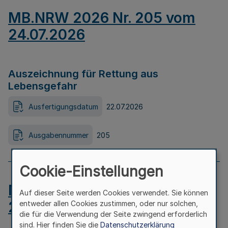
MB.NRW 2026 Nr. 205 vom
24.07.2026
Auszeichnung für Rettung aus
Lebensgefahr
Ausfertigungsdatum
22.07.2026
Ausgabennummer
205
Cookie-Einstellungen
MB.NRW 2026 Nr. 204 vom
Auf dieser Seite werden Cookies verwendet. Sie können
24.07.2026
entweder allen Cookies zustimmen, oder nur solchen,
die für die Verwendung der Seite zwingend erforderlich
sind. Hier finden Sie die
Datenschutzerklärung