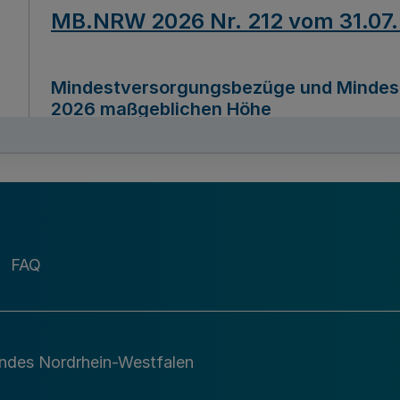
MB.NRW 2026 Nr. 212 vom 31.07
Mindestversorgungsbezüge und Mindesth
2026 maßgeblichen Höhe
Ausfertigungsdatum
22.07.2026
MB.NRW 2026 Nr. 211 vom 31.07
FAQ
Richtlinie zur Durchführung des Förder
Digital (MID)“ zum Teilprogramm MID-Di
andes Nordrhein-Westfalen
Ausfertigungsdatum
29.11.2026
A