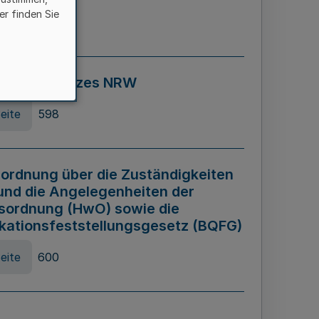
er finden Sie
eite
595
ospiel Gesetzes NRW
eite
598
ordnung über die Zuständigkeiten
und die Angelegenheiten der
sordnung (HwO) sowie die
ikationsfeststellungsgesetz (BQFG)
eite
600