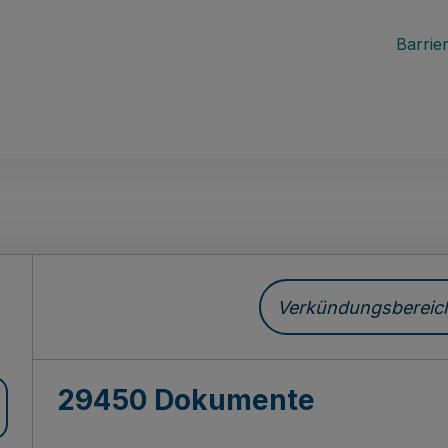
Barrier
ch
Verkündungsbereich 
29450 Dokumente