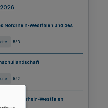
.2026
s Nordrhein-Westfalen und des
eite
550
hschullandschaft
eite
552
ung in Nordrhein-Westfalen
LADG NRW)
zustimmen,