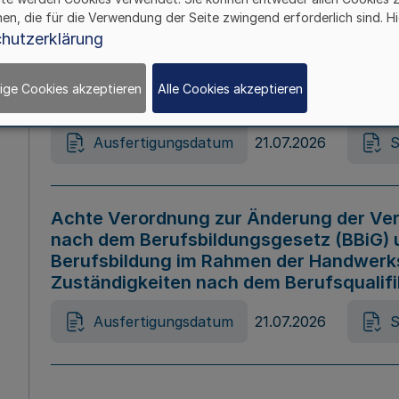
hen, die für die Verwendung der Seite zwingend erforderlich sind. Hi
Ausfertigungsdatum
21.07.2026
S
hutzerklärung
ige Cookies akzeptieren
Alle Cookies akzeptieren
Gesetz zur Änderung des Online-Casin
Ausfertigungsdatum
21.07.2026
S
Achte Verordnung zur Änderung der Ver
nach dem Berufsbildungsgesetz (BBiG) 
Berufsbildung im Rahmen der Handwerk
Zuständigkeiten nach dem Berufsqualif
Ausfertigungsdatum
21.07.2026
S