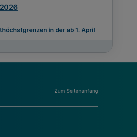
.2026
öchstgrenzen in der ab 1. April
Ausgabennummer
212
.2026
Zum Seitenanfang
programms „Mittelstand Innovativ &
gitale Prozesse
usgabennummer
211