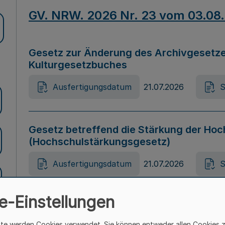
GV. NRW. 2026 Nr. 23 vom 03.08
Gesetz zur Änderung des Archivgesetze
Kulturgesetzbuches
Ausfertigungsdatum
21.07.2026
S
Gesetz betreffend die Stärkung der Hoc
(Hochschulstärkungsgesetz)
Ausfertigungsdatum
21.07.2026
S
e-Einstellungen
Gesetz zur Vermeidung von Diskriminier
(Landesantidiskriminierungsgesetz – 
ite werden Cookies verwendet. Sie können entweder allen Cookies 