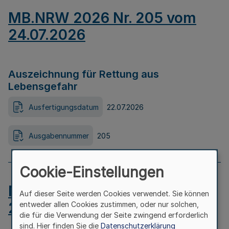
MB.NRW 2026 Nr. 205 vom
24.07.2026
Auszeichnung für Rettung aus
Lebensgefahr
Ausfertigungsdatum
22.07.2026
Ausgabennummer
205
Cookie-Einstellungen
MB.NRW 2026 Nr. 204 vom
Auf dieser Seite werden Cookies verwendet. Sie können
24.07.2026
entweder allen Cookies zustimmen, oder nur solchen,
die für die Verwendung der Seite zwingend erforderlich
sind. Hier finden Sie die
Datenschutzerklärung