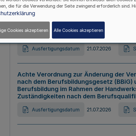
hen, die für die Verwendung der Seite zwingend erforderlich sind. Hi
Ausfertigungsdatum
21.07.2026
S
hutzerklärung
ige Cookies akzeptieren
Alle Cookies akzeptieren
Gesetz zur Änderung des Online-Casin
Ausfertigungsdatum
21.07.2026
S
Achte Verordnung zur Änderung der Ver
nach dem Berufsbildungsgesetz (BBiG) 
Berufsbildung im Rahmen der Handwerk
Zuständigkeiten nach dem Berufsqualif
Ausfertigungsdatum
21.07.2026
S