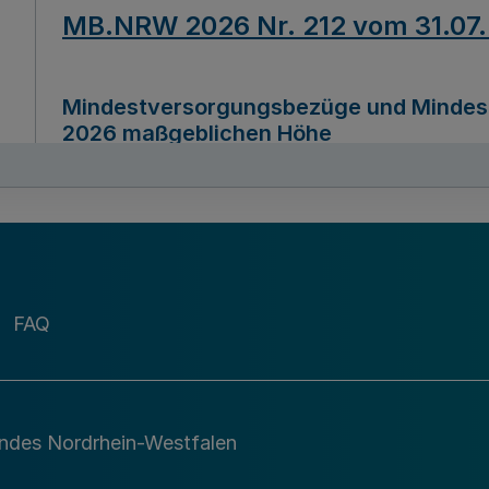
MB.NRW 2026 Nr. 212 vom 31.07
Mindestversorgungsbezüge und Mindesth
2026 maßgeblichen Höhe
Ausfertigungsdatum
22.07.2026
MB.NRW 2026 Nr. 211 vom 31.07
FAQ
Richtlinie zur Durchführung des Förder
Digital (MID)“ zum Teilprogramm MID-Di
andes Nordrhein-Westfalen
Ausfertigungsdatum
29.11.2026
A