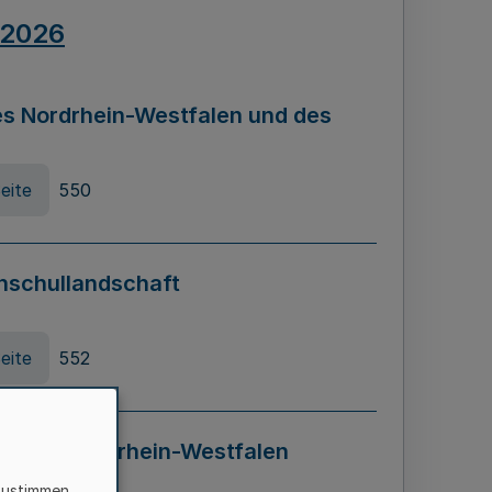
.2026
s Nordrhein-Westfalen und des
eite
550
hschullandschaft
eite
552
ung in Nordrhein-Westfalen
LADG NRW)
zustimmen,