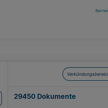
Barrier
ch
Verkündungsbereich 
29450 Dokumente