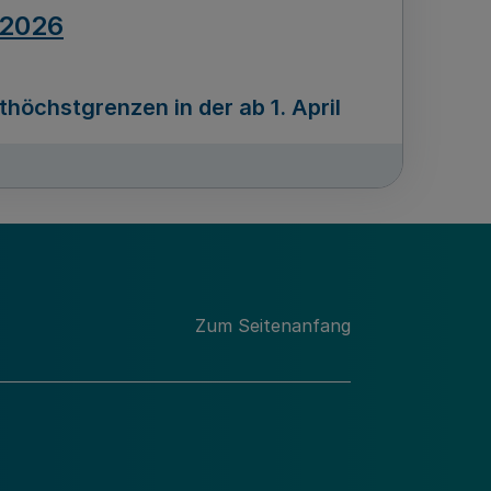
.2026
öchstgrenzen in der ab 1. April
Ausgabennummer
212
.2026
Zum Seitenanfang
programms „Mittelstand Innovativ &
gitale Prozesse
usgabennummer
211