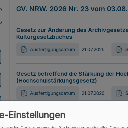
GV. NRW. 2026 Nr. 23 vom 03.08
Gesetz zur Änderung des Archivgesetze
Kulturgesetzbuches
Ausfertigungsdatum
21.07.2026
S
Gesetz betreffend die Stärkung der Hoc
(Hochschulstärkungsgesetz)
Ausfertigungsdatum
21.07.2026
S
e-Einstellungen
Gesetz zur Vermeidung von Diskriminier
(Landesantidiskriminierungsgesetz – 
ite werden Cookies verwendet. Sie können entweder allen Cookies 