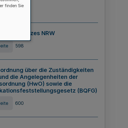
er finden Sie
eite
595
ospiel Gesetzes NRW
eite
598
ordnung über die Zuständigkeiten
und die Angelegenheiten der
sordnung (HwO) sowie die
ikationsfeststellungsgesetz (BQFG)
eite
600