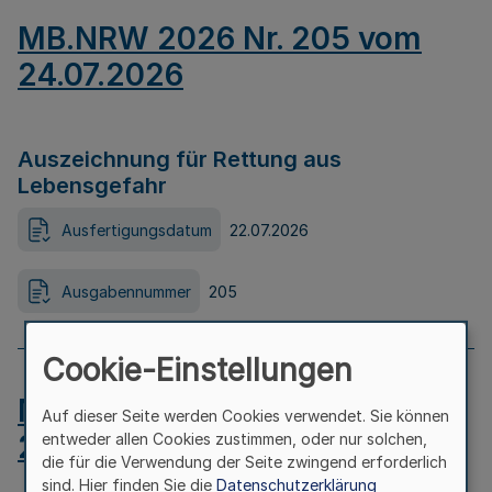
MB.NRW 2026 Nr. 205 vom
24.07.2026
Auszeichnung für Rettung aus
Lebensgefahr
Ausfertigungsdatum
22.07.2026
Ausgabennummer
205
Cookie-Einstellungen
MB.NRW 2026 Nr. 204 vom
Auf dieser Seite werden Cookies verwendet. Sie können
24.07.2026
entweder allen Cookies zustimmen, oder nur solchen,
die für die Verwendung der Seite zwingend erforderlich
sind. Hier finden Sie die
Datenschutzerklärung