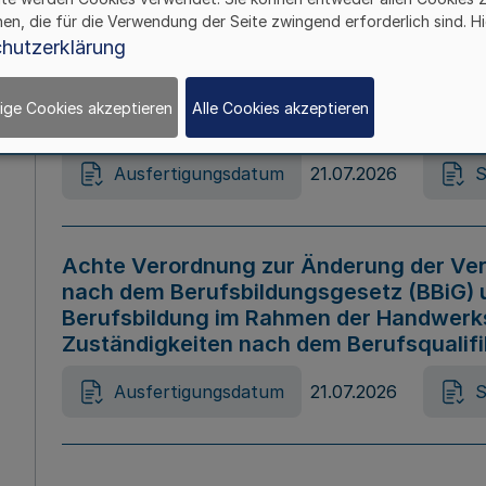
hen, die für die Verwendung der Seite zwingend erforderlich sind. Hi
Ausfertigungsdatum
21.07.2026
S
hutzerklärung
ige Cookies akzeptieren
Alle Cookies akzeptieren
Gesetz zur Änderung des Online-Casin
Ausfertigungsdatum
21.07.2026
S
Achte Verordnung zur Änderung der Ver
nach dem Berufsbildungsgesetz (BBiG) 
Berufsbildung im Rahmen der Handwerk
Zuständigkeiten nach dem Berufsqualif
Ausfertigungsdatum
21.07.2026
S