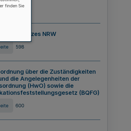
er finden Sie
eite
595
ospiel Gesetzes NRW
eite
598
ordnung über die Zuständigkeiten
und die Angelegenheiten der
sordnung (HwO) sowie die
ikationsfeststellungsgesetz (BQFG)
eite
600