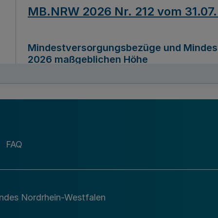
MB.NRW 2026 Nr. 212 vom 31.07
Mindestversorgungsbezüge und Mindesth
2026 maßgeblichen Höhe
Ausfertigungsdatum
22.07.2026
MB.NRW 2026 Nr. 211 vom 31.07
FAQ
Richtlinie zur Durchführung des Förder
Digital (MID)“ zum Teilprogramm MID-Di
andes Nordrhein-Westfalen
Ausfertigungsdatum
29.11.2026
A