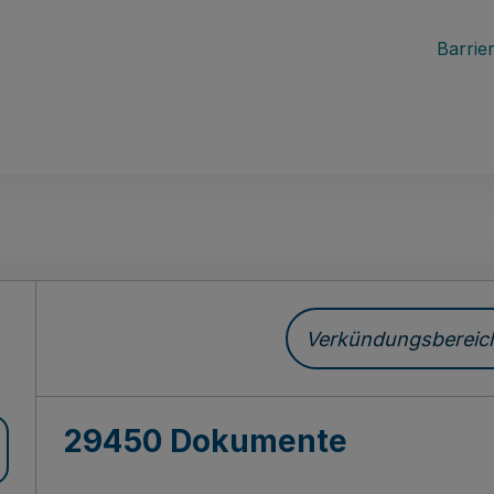
Barrier
ch
Verkündungsbereich 
29450 Dokumente