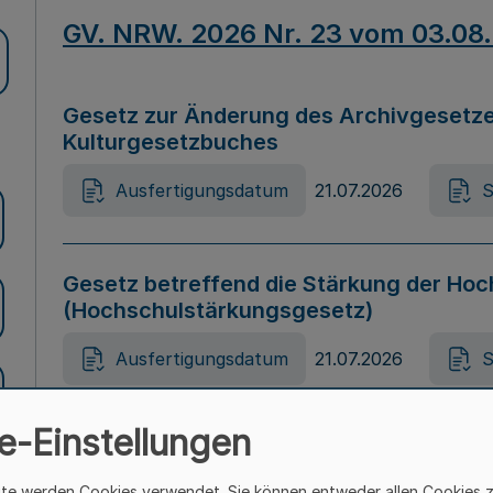
GV. NRW. 2026 Nr. 23 vom 03.08
Gesetz zur Änderung des Archivgesetze
Kulturgesetzbuches
Ausfertigungsdatum
21.07.2026
S
Gesetz betreffend die Stärkung der Hoc
(Hochschulstärkungsgesetz)
Ausfertigungsdatum
21.07.2026
S
e-Einstellungen
Gesetz zur Vermeidung von Diskriminier
(Landesantidiskriminierungsgesetz – 
ite werden Cookies verwendet. Sie können entweder allen Cookies 