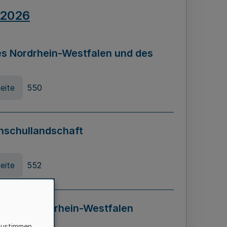
.2026
s Nordrhein-Westfalen und des
eite
550
hschullandschaft
eite
552
ung in Nordrhein-Westfalen
LADG NRW)
zustimmen,