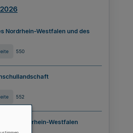
.2026
s Nordrhein-Westfalen und des
eite
550
hschullandschaft
eite
552
ung in Nordrhein-Westfalen
LADG NRW)
zustimmen,