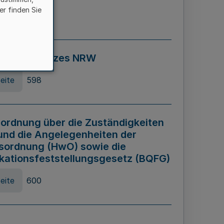
er finden Sie
eite
595
ospiel Gesetzes NRW
eite
598
ordnung über die Zuständigkeiten
und die Angelegenheiten der
sordnung (HwO) sowie die
ikationsfeststellungsgesetz (BQFG)
eite
600