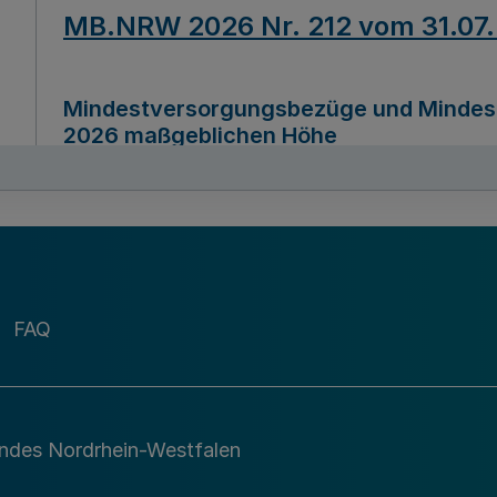
MB.NRW 2026 Nr. 212 vom 31.07
Mindestversorgungsbezüge und Mindesth
2026 maßgeblichen Höhe
Ausfertigungsdatum
22.07.2026
MB.NRW 2026 Nr. 211 vom 31.07
FAQ
Richtlinie zur Durchführung des Förder
Digital (MID)“ zum Teilprogramm MID-Di
andes Nordrhein-Westfalen
Ausfertigungsdatum
29.11.2026
A