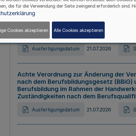
hen, die für die Verwendung der Seite zwingend erforderlich sind. Hi
Ausfertigungsdatum
21.07.2026
S
hutzerklärung
ige Cookies akzeptieren
Alle Cookies akzeptieren
Gesetz zur Änderung des Online-Casin
Ausfertigungsdatum
21.07.2026
S
Achte Verordnung zur Änderung der Ver
nach dem Berufsbildungsgesetz (BBiG) 
Berufsbildung im Rahmen der Handwerk
Zuständigkeiten nach dem Berufsqualif
Ausfertigungsdatum
21.07.2026
S