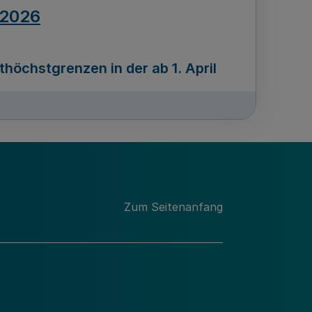
.2026
öchstgrenzen in der ab 1. April
Ausgabennummer
212
.2026
Zum Seitenanfang
programms „Mittelstand Innovativ &
gitale Prozesse
usgabennummer
211