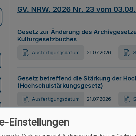
GV. NRW. 2026 Nr. 23 vom 03.08
Gesetz zur Änderung des Archivgesetze
Kulturgesetzbuches
Ausfertigungsdatum
21.07.2026
S
Gesetz betreffend die Stärkung der Hoc
(Hochschulstärkungsgesetz)
Ausfertigungsdatum
21.07.2026
S
e-Einstellungen
Gesetz zur Vermeidung von Diskriminier
(Landesantidiskriminierungsgesetz – 
ite werden Cookies verwendet. Sie können entweder allen Cookies 