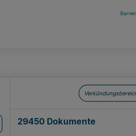
Barrier
ch
Verkündungsbereich 
29450 Dokumente