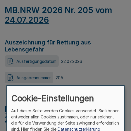
MB.NRW 2026 Nr. 205 vom
24.07.2026
Auszeichnung für Rettung aus
Lebensgefahr
Ausfertigungsdatum
22.07.2026
Ausgabennummer
205
Cookie-Einstellungen
MB.NRW 2026 Nr. 204 vom
Auf dieser Seite werden Cookies verwendet. Sie können
24.07.2026
entweder allen Cookies zustimmen, oder nur solchen,
die für die Verwendung der Seite zwingend erforderlich
sind. Hier finden Sie die
Datenschutzerklärung