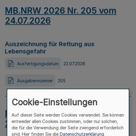
MB.NRW 2026 Nr. 205 vom
24.07.2026
Auszeichnung für Rettung aus
Lebensgefahr
Ausfertigungsdatum
22.07.2026
Ausgabennummer
205
Cookie-Einstellungen
MB.NRW 2026 Nr. 204 vom
Auf dieser Seite werden Cookies verwendet. Sie können
24.07.2026
entweder allen Cookies zustimmen, oder nur solchen,
die für die Verwendung der Seite zwingend erforderlich
sind. Hier finden Sie die
Datenschutzerklärung