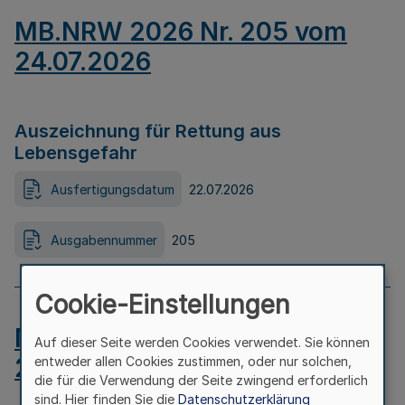
MB.NRW 2026 Nr. 205 vom
24.07.2026
Auszeichnung für Rettung aus
Lebensgefahr
Ausfertigungsdatum
22.07.2026
Ausgabennummer
205
Cookie-Einstellungen
MB.NRW 2026 Nr. 204 vom
Auf dieser Seite werden Cookies verwendet. Sie können
24.07.2026
entweder allen Cookies zustimmen, oder nur solchen,
die für die Verwendung der Seite zwingend erforderlich
sind. Hier finden Sie die
Datenschutzerklärung