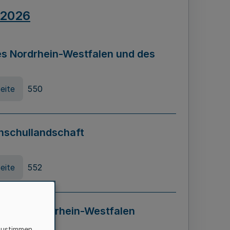
.2026
s Nordrhein-Westfalen und des
eite
550
hschullandschaft
eite
552
ung in Nordrhein-Westfalen
LADG NRW)
zustimmen,