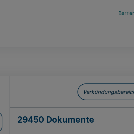
Barrier
ch
Verkündungsbereich 
29450 Dokumente