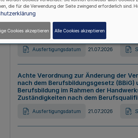
hen, die für die Verwendung der Seite zwingend erforderlich sind. Hi
Ausfertigungsdatum
21.07.2026
S
hutzerklärung
ige Cookies akzeptieren
Alle Cookies akzeptieren
Gesetz zur Änderung des Online-Casin
Ausfertigungsdatum
21.07.2026
S
Achte Verordnung zur Änderung der Ver
nach dem Berufsbildungsgesetz (BBiG) 
Berufsbildung im Rahmen der Handwerk
Zuständigkeiten nach dem Berufsqualif
Ausfertigungsdatum
21.07.2026
S