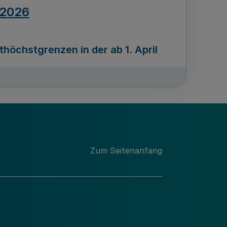
.2026
öchstgrenzen in der ab 1. April
Ausgabennummer
212
.2026
Zum Seitenanfang
programms „Mittelstand Innovativ &
gitale Prozesse
usgabennummer
211