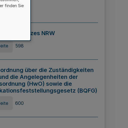
er finden Sie
eite
595
ospiel Gesetzes NRW
eite
598
ordnung über die Zuständigkeiten
und die Angelegenheiten der
sordnung (HwO) sowie die
ikationsfeststellungsgesetz (BQFG)
eite
600