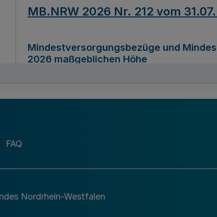
MB.NRW 2026 Nr. 212 vom 31.07
Mindestversorgungsbezüge und Mindesth
2026 maßgeblichen Höhe
Ausfertigungsdatum
22.07.2026
MB.NRW 2026 Nr. 211 vom 31.07
FAQ
Richtlinie zur Durchführung des Förder
Digital (MID)“ zum Teilprogramm MID-Di
andes Nordrhein-Westfalen
Ausfertigungsdatum
29.11.2026
A