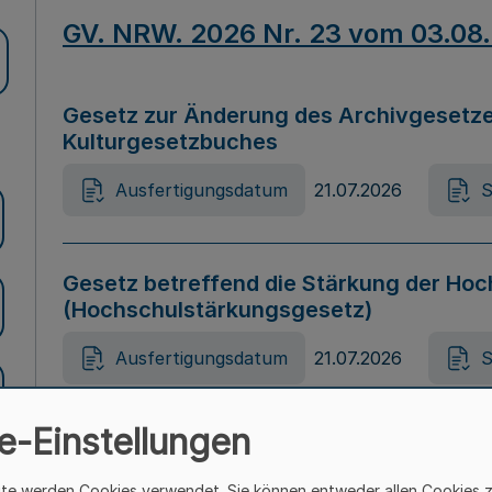
GV. NRW. 2026 Nr. 23 vom 03.08
Gesetz zur Änderung des Archivgesetze
Kulturgesetzbuches
Ausfertigungsdatum
21.07.2026
S
Gesetz betreffend die Stärkung der Hoc
(Hochschulstärkungsgesetz)
Ausfertigungsdatum
21.07.2026
S
e-Einstellungen
Gesetz zur Vermeidung von Diskriminier
(Landesantidiskriminierungsgesetz – 
ite werden Cookies verwendet. Sie können entweder allen Cookies 