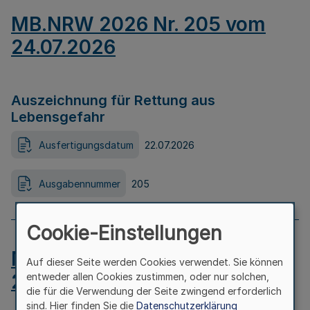
MB.NRW 2026 Nr. 205 vom
24.07.2026
Auszeichnung für Rettung aus
Lebensgefahr
Ausfertigungsdatum
22.07.2026
Ausgabennummer
205
Cookie-Einstellungen
MB.NRW 2026 Nr. 204 vom
Auf dieser Seite werden Cookies verwendet. Sie können
24.07.2026
entweder allen Cookies zustimmen, oder nur solchen,
die für die Verwendung der Seite zwingend erforderlich
sind. Hier finden Sie die
Datenschutzerklärung