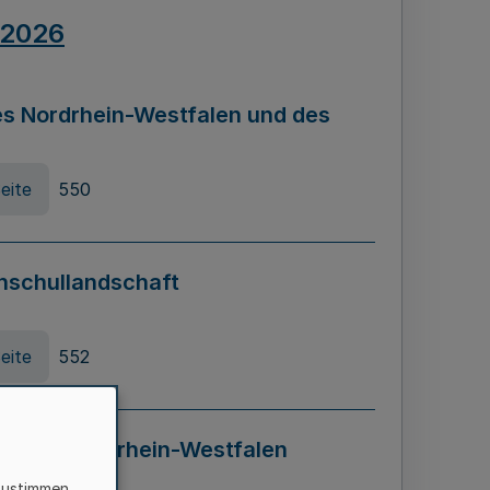
.2026
s Nordrhein-Westfalen und des
eite
550
hschullandschaft
eite
552
ung in Nordrhein-Westfalen
LADG NRW)
zustimmen,