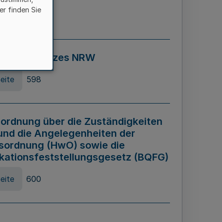
er finden Sie
eite
595
ospiel Gesetzes NRW
eite
598
ordnung über die Zuständigkeiten
und die Angelegenheiten der
sordnung (HwO) sowie die
ikationsfeststellungsgesetz (BQFG)
eite
600