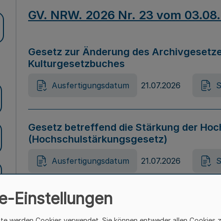
GV. NRW. 2026 Nr. 23 vom 03.08
Gesetz zur Änderung des Archivgesetze
Kulturgesetzbuches
Ausfertigungsdatum
21.07.2026
S
Gesetz betreffend die Stärkung der Hoc
(Hochschulstärkungsgesetz)
Ausfertigungsdatum
21.07.2026
S
e-Einstellungen
Gesetz zur Vermeidung von Diskriminier
(Landesantidiskriminierungsgesetz – 
ite werden Cookies verwendet. Sie können entweder allen Cookies 