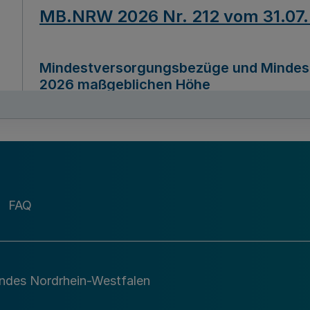
MB.NRW 2026 Nr. 212 vom 31.07
Mindestversorgungsbezüge und Mindesth
2026 maßgeblichen Höhe
Ausfertigungsdatum
22.07.2026
MB.NRW 2026 Nr. 211 vom 31.07
FAQ
Richtlinie zur Durchführung des Förder
Digital (MID)“ zum Teilprogramm MID-Di
andes Nordrhein-Westfalen
Ausfertigungsdatum
29.11.2026
A