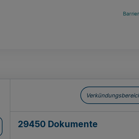
Barrier
ch
Verkündungsbereich 
29450 Dokumente