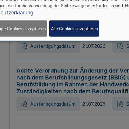
hen, die für die Verwendung der Seite zwingend erforderlich sind. Hi
Ausfertigungsdatum
21.07.2026
S
hutzerklärung
ige Cookies akzeptieren
Alle Cookies akzeptieren
Gesetz zur Änderung des Online-Casin
Ausfertigungsdatum
21.07.2026
S
Achte Verordnung zur Änderung der Ver
nach dem Berufsbildungsgesetz (BBiG) 
Berufsbildung im Rahmen der Handwerk
Zuständigkeiten nach dem Berufsqualif
Ausfertigungsdatum
21.07.2026
S