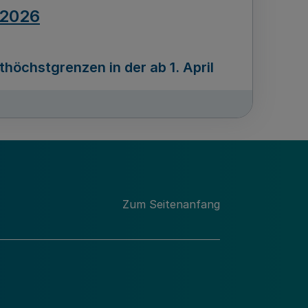
.2026
öchstgrenzen in der ab 1. April
Ausgabennummer
212
.2026
Zum Seitenanfang
programms „Mittelstand Innovativ &
gitale Prozesse
usgabennummer
211