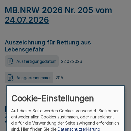
MB.NRW 2026 Nr. 205 vom
24.07.2026
Auszeichnung für Rettung aus
Lebensgefahr
Ausfertigungsdatum
22.07.2026
Ausgabennummer
205
Cookie-Einstellungen
MB.NRW 2026 Nr. 204 vom
Auf dieser Seite werden Cookies verwendet. Sie können
24.07.2026
entweder allen Cookies zustimmen, oder nur solchen,
die für die Verwendung der Seite zwingend erforderlich
sind. Hier finden Sie die
Datenschutzerklärung