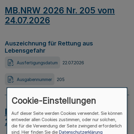
MB.NRW 2026 Nr. 205 vom
24.07.2026
Auszeichnung für Rettung aus
Lebensgefahr
Ausfertigungsdatum
22.07.2026
Ausgabennummer
205
Cookie-Einstellungen
MB.NRW 2026 Nr. 204 vom
Auf dieser Seite werden Cookies verwendet. Sie können
24.07.2026
entweder allen Cookies zustimmen, oder nur solchen,
die für die Verwendung der Seite zwingend erforderlich
sind. Hier finden Sie die
Datenschutzerklärung