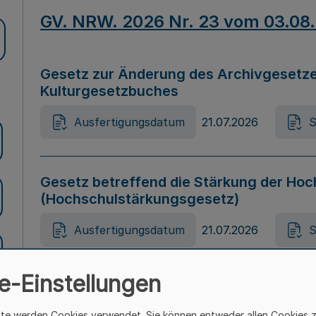
GV. NRW. 2026 Nr. 23 vom 03.08
Gesetz zur Änderung des Archivgesetze
Kulturgesetzbuches
Ausfertigungsdatum
21.07.2026
S
Gesetz betreffend die Stärkung der Hoc
(Hochschulstärkungsgesetz)
Ausfertigungsdatum
21.07.2026
S
e-Einstellungen
Gesetz zur Vermeidung von Diskriminier
(Landesantidiskriminierungsgesetz – 
ite werden Cookies verwendet. Sie können entweder allen Cookies 