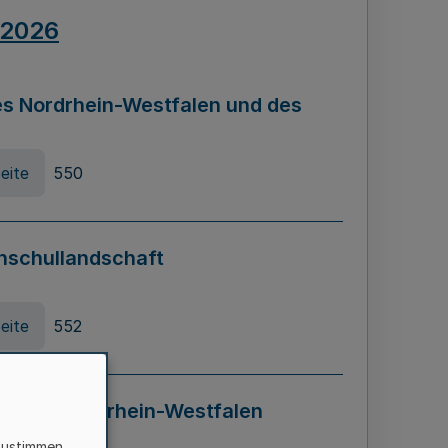
.2026
s Nordrhein-Westfalen und des
eite
550
hschullandschaft
eite
552
ung in Nordrhein-Westfalen
LADG NRW)
zustimmen,