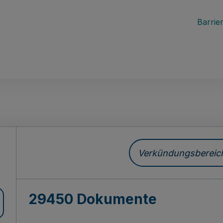
Barrier
ch
Verkündungsbereich 
29450 Dokumente