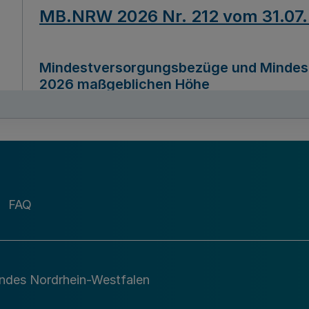
MB.NRW 2026 Nr. 212 vom 31.07
Mindestversorgungsbezüge und Mindesth
2026 maßgeblichen Höhe
Ausfertigungsdatum
22.07.2026
MB.NRW 2026 Nr. 211 vom 31.07
FAQ
Richtlinie zur Durchführung des Förder
Digital (MID)“ zum Teilprogramm MID-Di
andes Nordrhein-Westfalen
Ausfertigungsdatum
29.11.2026
A