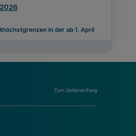
.2026
öchstgrenzen in der ab 1. April
Ausgabennummer
212
.2026
Zum Seitenanfang
programms „Mittelstand Innovativ &
gitale Prozesse
usgabennummer
211