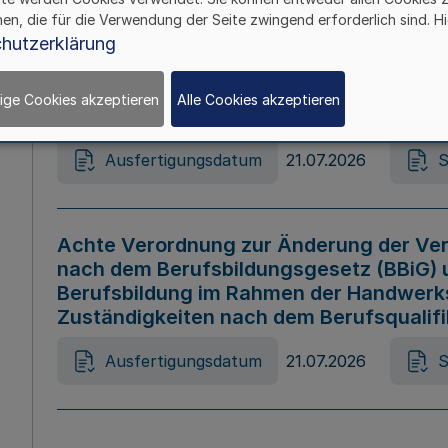
hen, die für die Verwendung der Seite zwingend erforderlich sind. Hi
Ausfertigungsdatum
21.07.2026
S
hutzerklärung
ige Cookies akzeptieren
Alle Cookies akzeptieren
Gesetz zur Änderung des Online-Casin
Ausfertigungsdatum
21.07.2026
S
Achte Verordnung zur Änderung der Ver
nach dem Berufsbildungsgesetz (BBiG) 
Berufsbildung im Rahmen der Handwerk
Zuständigkeiten nach dem Berufsqualif
Ausfertigungsdatum
21.07.2026
S