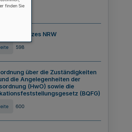
er finden Sie
eite
595
ospiel Gesetzes NRW
eite
598
ordnung über die Zuständigkeiten
und die Angelegenheiten der
sordnung (HwO) sowie die
ikationsfeststellungsgesetz (BQFG)
eite
600