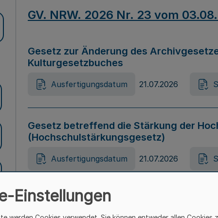
GV. NRW. 2026 Nr. 23 vom 03.08
Gesetz zur Änderung des Archivgesetze
Kulturgesetzbuches
Ausfertigungsdatum
21.07.2026
S
Gesetz betreffend die Stärkung der Hoc
(Hochschulstärkungsgesetz)
Ausfertigungsdatum
21.07.2026
S
e-Einstellungen
Gesetz zur Vermeidung von Diskriminier
(Landesantidiskriminierungsgesetz – 
ite werden Cookies verwendet. Sie können entweder allen Cookies 