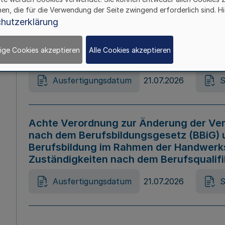
hen, die für die Verwendung der Seite zwingend erforderlich sind. Hi
Ausfertigungsdatum
21.07.2026
S
hutzerklärung
ige Cookies akzeptieren
Alle Cookies akzeptieren
Gesetz zur Änderung des Online-Casin
Ausfertigungsdatum
21.07.2026
S
Achte Verordnung zur Änderung der Ver
nach dem Berufsbildungsgesetz (BBiG) 
Berufsbildung im Rahmen der Handwerk
Zuständigkeiten nach dem Berufsqualif
Ausfertigungsdatum
21.07.2026
S