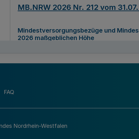
MB.NRW 2026 Nr. 212 vom 31.07
Mindestversorgungsbezüge und Mindesth
2026 maßgeblichen Höhe
Ausfertigungsdatum
22.07.2026
MB.NRW 2026 Nr. 211 vom 31.07
FAQ
Richtlinie zur Durchführung des Förder
Digital (MID)“ zum Teilprogramm MID-Di
andes Nordrhein-Westfalen
Ausfertigungsdatum
29.11.2026
A