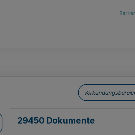
Barrier
ch
Verkündungsbereich 
29450 Dokumente