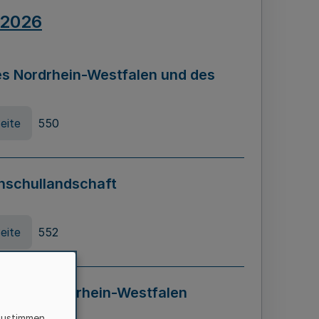
.2026
s Nordrhein-Westfalen und des
eite
550
hschullandschaft
eite
552
ung in Nordrhein-Westfalen
LADG NRW)
zustimmen,