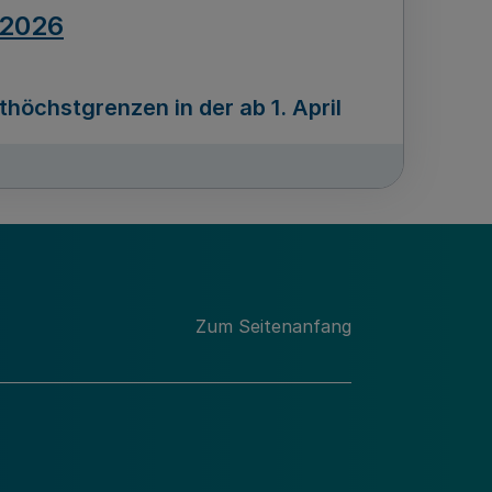
.2026
öchstgrenzen in der ab 1. April
Ausgabennummer
212
.2026
Zum Seitenanfang
programms „Mittelstand Innovativ &
gitale Prozesse
usgabennummer
211