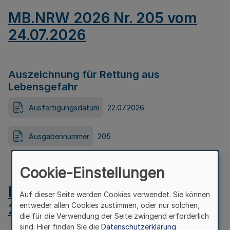
MB.NRW 2026 Nr. 205 vom
24.07.2026
Auszeichnung für Rettung aus
Lebensgefahr
Ausfertigungsdatum
22.07.2026
Ausgabennummer
205
Cookie-Einstellungen
MB.NRW 2026 Nr. 204 vom
Auf dieser Seite werden Cookies verwendet. Sie können
24.07.2026
entweder allen Cookies zustimmen, oder nur solchen,
die für die Verwendung der Seite zwingend erforderlich
sind. Hier finden Sie die
Datenschutzerklärung