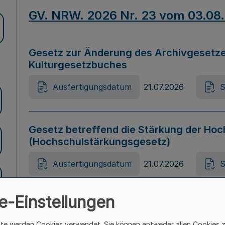
GV. NRW. 2026 Nr. 23 vom 03.08
Gesetz zur Änderung des Archivgesetze
Kulturgesetzbuches
Ausfertigungsdatum
21.07.2026
S
Gesetz betreffend die Stärkung der Hoc
(Hochschulstärkungsgesetz)
Ausfertigungsdatum
21.07.2026
S
e-Einstellungen
Gesetz zur Vermeidung von Diskriminier
(Landesantidiskriminierungsgesetz – 
ite werden Cookies verwendet. Sie können entweder allen Cookies 