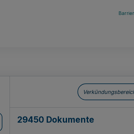
Barrier
ch
Verkündungsbereich 
29450 Dokumente