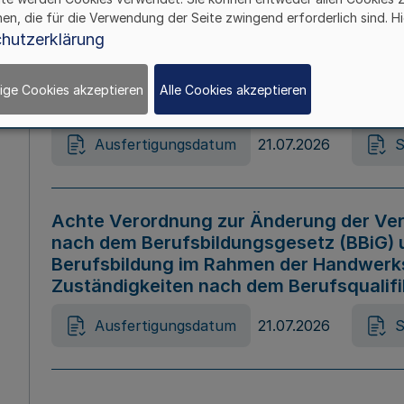
hen, die für die Verwendung der Seite zwingend erforderlich sind. Hi
Ausfertigungsdatum
21.07.2026
S
hutzerklärung
ige Cookies akzeptieren
Alle Cookies akzeptieren
Gesetz zur Änderung des Online-Casin
Ausfertigungsdatum
21.07.2026
S
Achte Verordnung zur Änderung der Ver
nach dem Berufsbildungsgesetz (BBiG) 
Berufsbildung im Rahmen der Handwerk
Zuständigkeiten nach dem Berufsqualif
Ausfertigungsdatum
21.07.2026
S