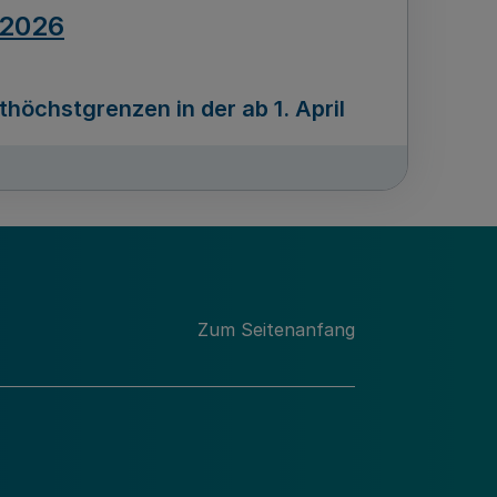
.2026
öchstgrenzen in der ab 1. April
Ausgabennummer
212
.2026
Zum Seitenanfang
programms „Mittelstand Innovativ &
gitale Prozesse
usgabennummer
211