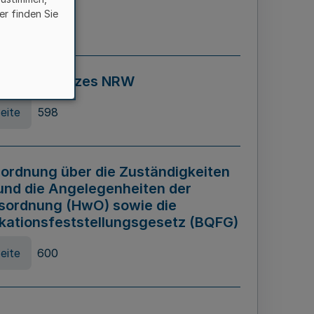
er finden Sie
eite
595
ospiel Gesetzes NRW
eite
598
ordnung über die Zuständigkeiten
und die Angelegenheiten der
sordnung (HwO) sowie die
ikationsfeststellungsgesetz (BQFG)
eite
600