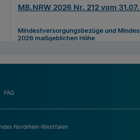
MB.NRW 2026 Nr. 212 vom 31.07
Mindestversorgungsbezüge und Mindesth
2026 maßgeblichen Höhe
Ausfertigungsdatum
22.07.2026
MB.NRW 2026 Nr. 211 vom 31.07
FAQ
Richtlinie zur Durchführung des Förder
Digital (MID)“ zum Teilprogramm MID-Di
andes Nordrhein-Westfalen
Ausfertigungsdatum
29.11.2026
A