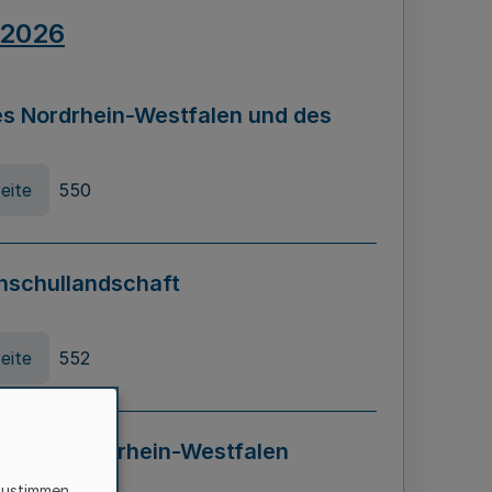
.2026
s Nordrhein-Westfalen und des
eite
550
hschullandschaft
eite
552
ung in Nordrhein-Westfalen
LADG NRW)
zustimmen,