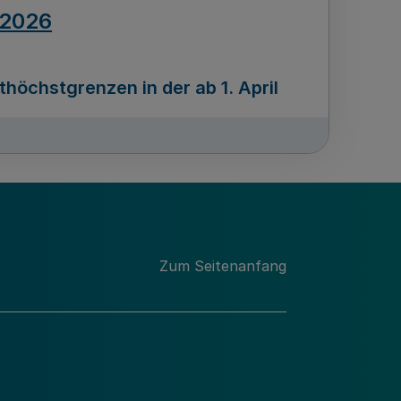
.2026
öchstgrenzen in der ab 1. April
Ausgabennummer
212
.2026
Zum Seitenanfang
programms „Mittelstand Innovativ &
gitale Prozesse
usgabennummer
211