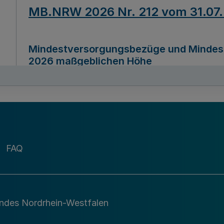
MB.NRW 2026 Nr. 212 vom 31.07
Mindestversorgungsbezüge und Mindesth
2026 maßgeblichen Höhe
Ausfertigungsdatum
22.07.2026
MB.NRW 2026 Nr. 211 vom 31.07
FAQ
Richtlinie zur Durchführung des Förder
Digital (MID)“ zum Teilprogramm MID-Di
andes Nordrhein-Westfalen
Ausfertigungsdatum
29.11.2026
A