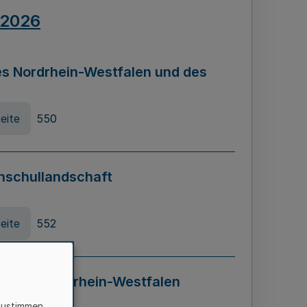
.2026
s Nordrhein-Westfalen und des
eite
550
hschullandschaft
eite
552
ung in Nordrhein-Westfalen
LADG NRW)
zustimmen,