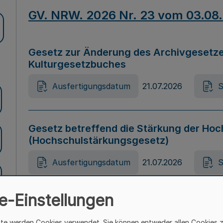
GV. NRW. 2026 Nr. 23 vom 03.08
Gesetz zur Änderung des Archivgesetze
Kulturgesetzbuches
Ausfertigungsdatum
21.07.2026
S
Gesetz betreffend die Stärkung der Hoc
(Hochschulstärkungsgesetz)
Ausfertigungsdatum
21.07.2026
S
e-Einstellungen
Gesetz zur Vermeidung von Diskriminier
(Landesantidiskriminierungsgesetz – 
ite werden Cookies verwendet. Sie können entweder allen Cookies 