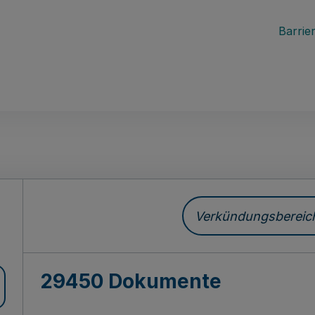
Barrier
ch
Verkündungsbereich 
29450 Dokumente