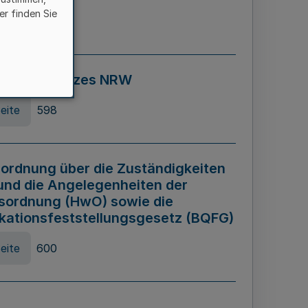
er finden Sie
eite
595
ospiel Gesetzes NRW
eite
598
ordnung über die Zuständigkeiten
und die Angelegenheiten der
sordnung (HwO) sowie die
ikationsfeststellungsgesetz (BQFG)
eite
600