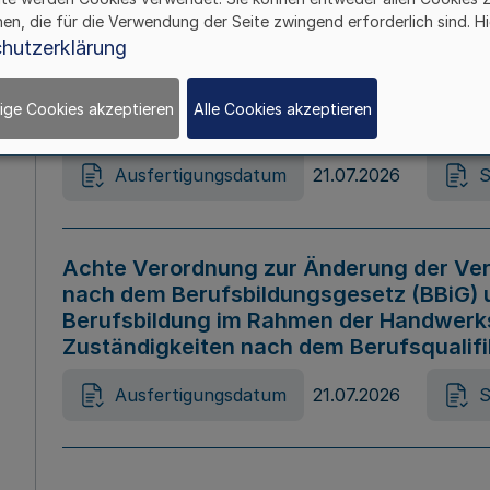
hen, die für die Verwendung der Seite zwingend erforderlich sind. Hi
Ausfertigungsdatum
21.07.2026
S
hutzerklärung
ige Cookies akzeptieren
Alle Cookies akzeptieren
Gesetz zur Änderung des Online-Casin
Ausfertigungsdatum
21.07.2026
S
Achte Verordnung zur Änderung der Ver
nach dem Berufsbildungsgesetz (BBiG) 
Berufsbildung im Rahmen der Handwerk
Zuständigkeiten nach dem Berufsqualif
Ausfertigungsdatum
21.07.2026
S