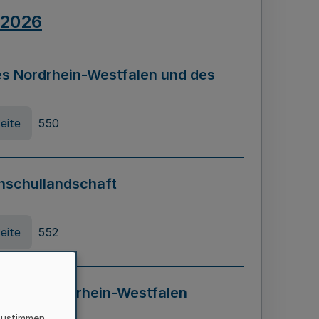
.2026
s Nordrhein-Westfalen und des
eite
550
hschullandschaft
eite
552
ung in Nordrhein-Westfalen
LADG NRW)
zustimmen,