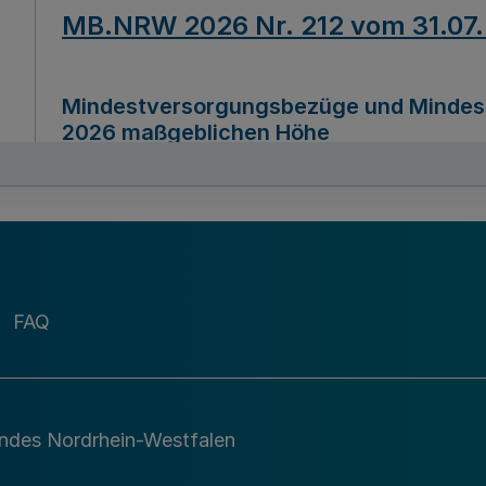
MB.NRW 2026 Nr. 212 vom 31.07
Mindestversorgungsbezüge und Mindesth
2026 maßgeblichen Höhe
Ausfertigungsdatum
22.07.2026
MB.NRW 2026 Nr. 211 vom 31.07
FAQ
Richtlinie zur Durchführung des Förder
Digital (MID)“ zum Teilprogramm MID-Di
andes Nordrhein-Westfalen
Ausfertigungsdatum
29.11.2026
A