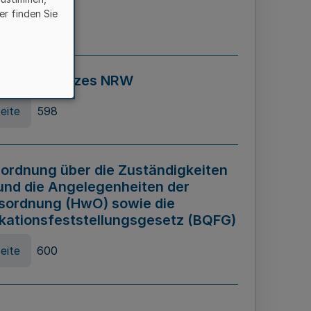
er finden Sie
eite
595
ospiel Gesetzes NRW
eite
598
ordnung über die Zuständigkeiten
und die Angelegenheiten der
sordnung (HwO) sowie die
ikationsfeststellungsgesetz (BQFG)
eite
600