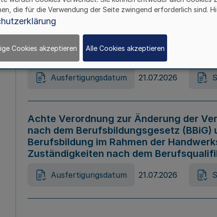
hen, die für die Verwendung der Seite zwingend erforderlich sind. Hi
Ausfertigungsdatum
21.07.2026
S
hutzerklärung
ige Cookies akzeptieren
Alle Cookies akzeptieren
Gesetz zur Änderung des Online-Casin
Ausfertigungsdatum
21.07.2026
S
Achte Verordnung zur Änderung der Ver
nach dem Berufsbildungsgesetz (BBiG) 
Berufsbildung im Rahmen der Handwerk
Zuständigkeiten nach dem Berufsqualif
Ausfertigungsdatum
21.07.2026
S