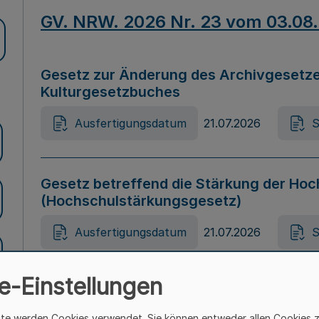
GV. NRW. 2026 Nr. 23 vom 03.08
Gesetz zur Änderung des Archivgesetze
Kulturgesetzbuches
Ausfertigungsdatum
21.07.2026
S
Gesetz betreffend die Stärkung der Hoc
(Hochschulstärkungsgesetz)
Ausfertigungsdatum
21.07.2026
S
e-Einstellungen
Gesetz zur Vermeidung von Diskriminier
(Landesantidiskriminierungsgesetz – 
ite werden Cookies verwendet. Sie können entweder allen Cookies 