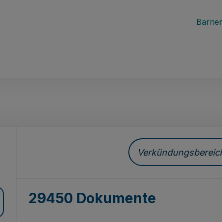
Barrier
ch
Verkündungsbereich 
29450 Dokumente