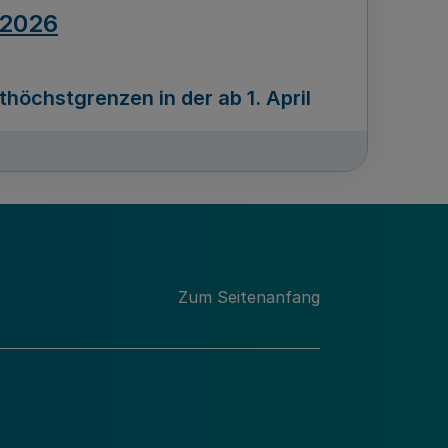
.2026
öchstgrenzen in der ab 1. April
Ausgabennummer
212
.2026
Zum Seitenanfang
programms „Mittelstand Innovativ &
gitale Prozesse
usgabennummer
211