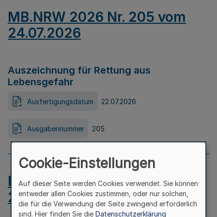
MB.NRW 2026 Nr. 205 vom
24.07.2026
Auszeichnung für Rettung aus
Lebensgefahr
Ausfertigungsdatum
22.07.2026
Ausgabennummer
205
Cookie-Einstellungen
MB.NRW 2026 Nr. 204 vom
Auf dieser Seite werden Cookies verwendet. Sie können
24.07.2026
entweder allen Cookies zustimmen, oder nur solchen,
die für die Verwendung der Seite zwingend erforderlich
sind. Hier finden Sie die
Datenschutzerklärung