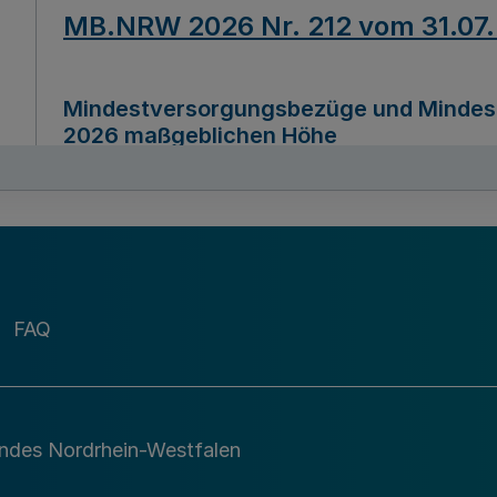
MB.NRW 2026 Nr. 212 vom 31.07
Mindestversorgungsbezüge und Mindesth
2026 maßgeblichen Höhe
Ausfertigungsdatum
22.07.2026
MB.NRW 2026 Nr. 211 vom 31.07
FAQ
Richtlinie zur Durchführung des Förder
Digital (MID)“ zum Teilprogramm MID-Di
andes Nordrhein-Westfalen
Ausfertigungsdatum
29.11.2026
A