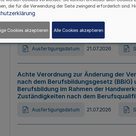
hen, die für die Verwendung der Seite zwingend erforderlich sind. Hi
Ausfertigungsdatum
21.07.2026
S
hutzerklärung
ige Cookies akzeptieren
Alle Cookies akzeptieren
Gesetz zur Änderung des Online-Casin
Ausfertigungsdatum
21.07.2026
S
Achte Verordnung zur Änderung der Ver
nach dem Berufsbildungsgesetz (BBiG) 
Berufsbildung im Rahmen der Handwerk
Zuständigkeiten nach dem Berufsqualif
Ausfertigungsdatum
21.07.2026
S