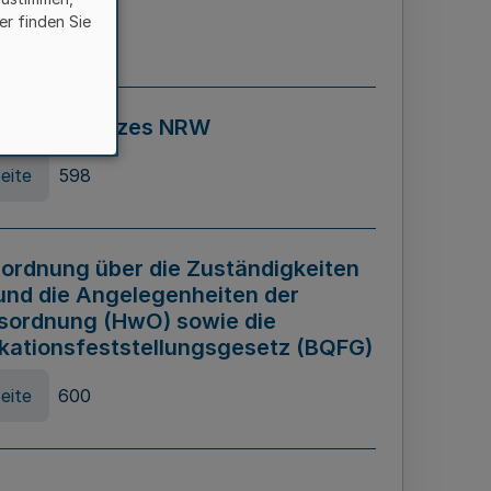
er finden Sie
eite
595
ospiel Gesetzes NRW
eite
598
ordnung über die Zuständigkeiten
und die Angelegenheiten der
sordnung (HwO) sowie die
ikationsfeststellungsgesetz (BQFG)
eite
600