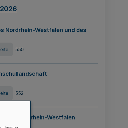
.2026
s Nordrhein-Westfalen und des
eite
550
hschullandschaft
eite
552
ung in Nordrhein-Westfalen
LADG NRW)
zustimmen,