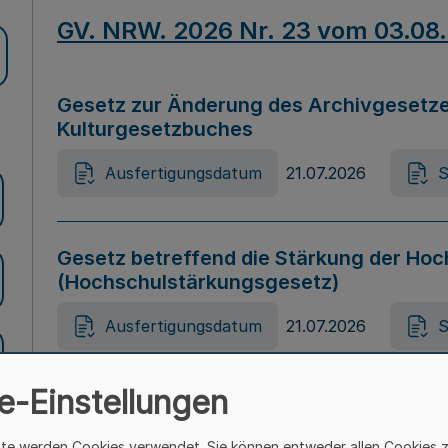
GV. NRW. 2026 Nr. 23 vom 03.08
Gesetz zur Änderung des Archivgesetze
Kulturgesetzbuches
Ausfertigungsdatum
21.07.2026
S
Gesetz betreffend die Stärkung der Hoc
(Hochschulstärkungsgesetz)
Ausfertigungsdatum
21.07.2026
S
e-Einstellungen
Gesetz zur Vermeidung von Diskriminier
(Landesantidiskriminierungsgesetz – 
ite werden Cookies verwendet. Sie können entweder allen Cookies 