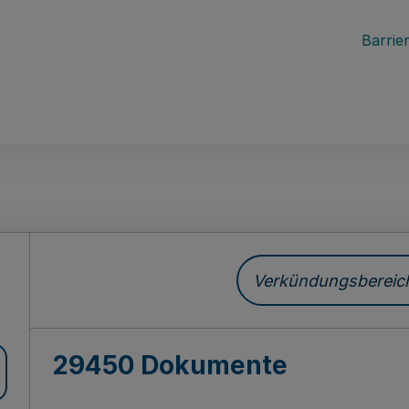
Barrier
ch
Verkündungsbereich 
29450 Dokumente