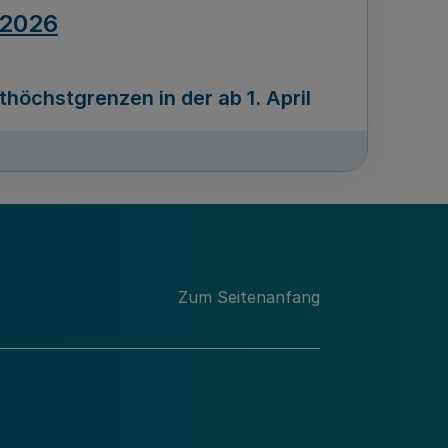
.2026
öchstgrenzen in der ab 1. April
Ausgabennummer
212
.2026
Zum Seitenanfang
programms „Mittelstand Innovativ &
gitale Prozesse
usgabennummer
211