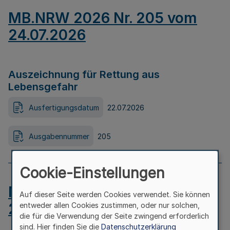
MB.NRW 2026 Nr. 205 vom
24.07.2026
Auszeichnung für Rettung aus
Lebensgefahr
Ausfertigungsdatum
22.07.2026
Ausgabennummer
205
Cookie-Einstellungen
MB.NRW 2026 Nr. 204 vom
Auf dieser Seite werden Cookies verwendet. Sie können
24.07.2026
entweder allen Cookies zustimmen, oder nur solchen,
die für die Verwendung der Seite zwingend erforderlich
sind. Hier finden Sie die
Datenschutzerklärung