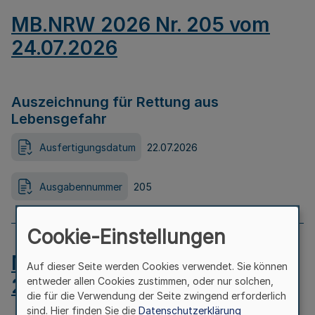
MB.NRW 2026 Nr. 205 vom
24.07.2026
Auszeichnung für Rettung aus
Lebensgefahr
Ausfertigungsdatum
22.07.2026
Ausgabennummer
205
Cookie-Einstellungen
MB.NRW 2026 Nr. 204 vom
Auf dieser Seite werden Cookies verwendet. Sie können
24.07.2026
entweder allen Cookies zustimmen, oder nur solchen,
die für die Verwendung der Seite zwingend erforderlich
sind. Hier finden Sie die
Datenschutzerklärung