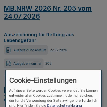
MB.NRW 2026 Nr. 205 vom
24.07.2026
Auszeichnung für Rettung aus
Lebensgefahr
Ausfertigungsdatum
22.07.2026
Ausgabennummer
205
Cookie-Einstellungen
MB.NRW 2026 Nr. 204 vom
Auf dieser Seite werden Cookies verwendet. Sie können
24.07.2026
entweder allen Cookies zustimmen, oder nur solchen,
die für die Verwendung der Seite zwingend erforderlich
sind. Hier finden Sie die
Datenschutzerklärung