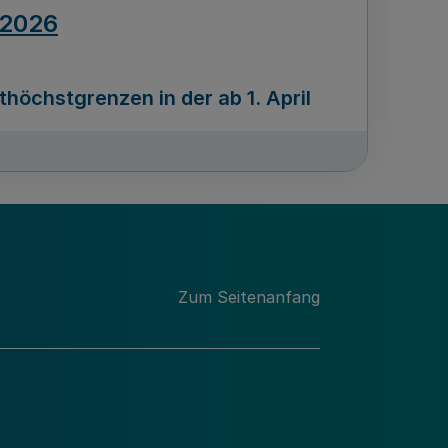
.2026
öchstgrenzen in der ab 1. April
Ausgabennummer
212
.2026
Zum Seitenanfang
programms „Mittelstand Innovativ &
gitale Prozesse
usgabennummer
211