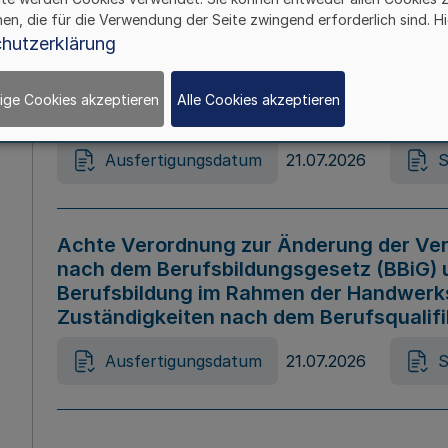
hen, die für die Verwendung der Seite zwingend erforderlich sind. Hi
Ausfertigungsdatum
21.07.2026
S
hutzerklärung
ige Cookies akzeptieren
Alle Cookies akzeptieren
Gesetz zur Änderung des Online-Casin
Ausfertigungsdatum
21.07.2026
S
Achte Verordnung zur Änderung der Ver
nach dem Berufsbildungsgesetz (BBiG) 
Berufsbildung im Rahmen der Handwerk
Zuständigkeiten nach dem Berufsqualif
Ausfertigungsdatum
21.07.2026
S