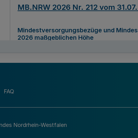
MB.NRW 2026 Nr. 212 vom 31.07
Mindestversorgungsbezüge und Mindesth
2026 maßgeblichen Höhe
Ausfertigungsdatum
22.07.2026
MB.NRW 2026 Nr. 211 vom 31.07
FAQ
Richtlinie zur Durchführung des Förder
Digital (MID)“ zum Teilprogramm MID-Di
andes Nordrhein-Westfalen
Ausfertigungsdatum
29.11.2026
A