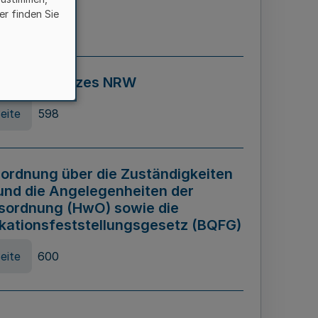
er finden Sie
eite
595
ospiel Gesetzes NRW
eite
598
ordnung über die Zuständigkeiten
und die Angelegenheiten der
sordnung (HwO) sowie die
ikationsfeststellungsgesetz (BQFG)
eite
600