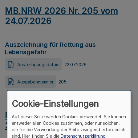
MB.NRW 2026 Nr. 205 vom
24.07.2026
Auszeichnung für Rettung aus
Lebensgefahr
Ausfertigungsdatum
22.07.2026
Ausgabennummer
205
Cookie-Einstellungen
MB.NRW 2026 Nr. 204 vom
Auf dieser Seite werden Cookies verwendet. Sie können
24.07.2026
entweder allen Cookies zustimmen, oder nur solchen,
die für die Verwendung der Seite zwingend erforderlich
sind. Hier finden Sie die
Datenschutzerklärung