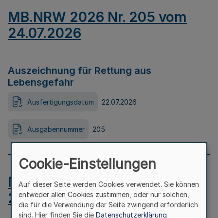
MB.NRW 2026 Nr. 205 vom
24.07.2026
Auszeichnung für Rettung aus
Lebensgefahr
Ausfertigungsdatum
22.07.2026
Ausgabennummer
205
Cookie-Einstellungen
MB.NRW 2026 Nr. 204 vom
Auf dieser Seite werden Cookies verwendet. Sie können
24.07.2026
entweder allen Cookies zustimmen, oder nur solchen,
die für die Verwendung der Seite zwingend erforderlich
sind. Hier finden Sie die
Datenschutzerklärung