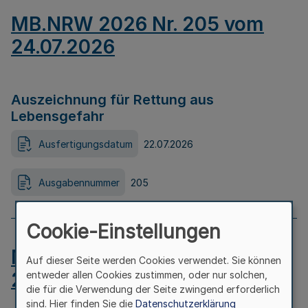
MB.NRW 2026 Nr. 205 vom
24.07.2026
Auszeichnung für Rettung aus
Lebensgefahr
Ausfertigungsdatum
22.07.2026
Ausgabennummer
205
Cookie-Einstellungen
MB.NRW 2026 Nr. 204 vom
Auf dieser Seite werden Cookies verwendet. Sie können
24.07.2026
entweder allen Cookies zustimmen, oder nur solchen,
die für die Verwendung der Seite zwingend erforderlich
sind. Hier finden Sie die
Datenschutzerklärung