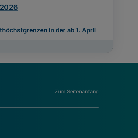
.2026
öchstgrenzen in der ab 1. April
Ausgabennummer
212
.2026
Zum Seitenanfang
programms „Mittelstand Innovativ &
gitale Prozesse
usgabennummer
211