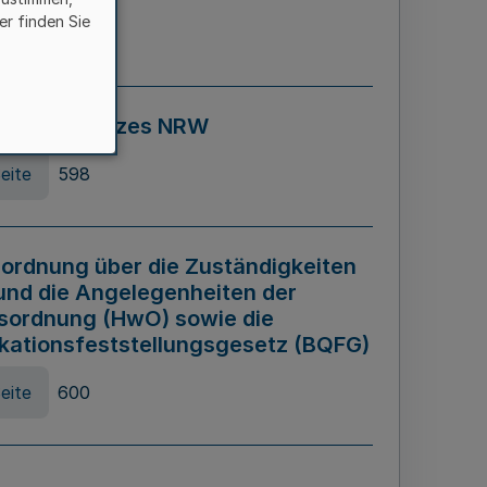
er finden Sie
eite
595
ospiel Gesetzes NRW
eite
598
ordnung über die Zuständigkeiten
und die Angelegenheiten der
sordnung (HwO) sowie die
ikationsfeststellungsgesetz (BQFG)
eite
600