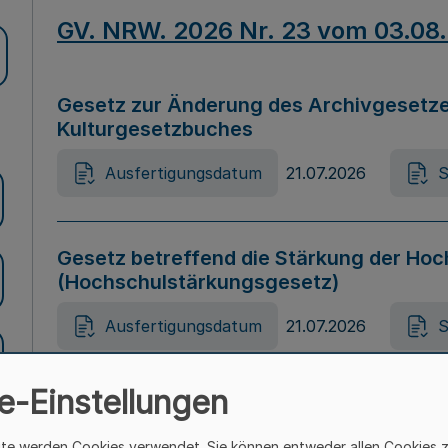
GV. NRW. 2026 Nr. 23 vom 03.08
Gesetz zur Änderung des Archivgesetze
Kulturgesetzbuches
Ausfertigungsdatum
21.07.2026
S
Gesetz betreffend die Stärkung der Hoc
(Hochschulstärkungsgesetz)
Ausfertigungsdatum
21.07.2026
S
e-Einstellungen
Gesetz zur Vermeidung von Diskriminier
(Landesantidiskriminierungsgesetz – 
ite werden Cookies verwendet. Sie können entweder allen Cookies 