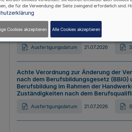
hen, die für die Verwendung der Seite zwingend erforderlich sind. Hi
Ausfertigungsdatum
21.07.2026
S
hutzerklärung
ige Cookies akzeptieren
Alle Cookies akzeptieren
Gesetz zur Änderung des Online-Casin
Ausfertigungsdatum
21.07.2026
S
Achte Verordnung zur Änderung der Ver
nach dem Berufsbildungsgesetz (BBiG) 
Berufsbildung im Rahmen der Handwerk
Zuständigkeiten nach dem Berufsqualif
Ausfertigungsdatum
21.07.2026
S