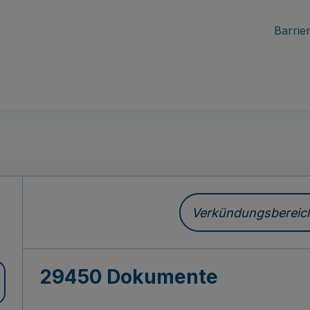
Barrier
ch
Verkündungsbereich 
29450 Dokumente