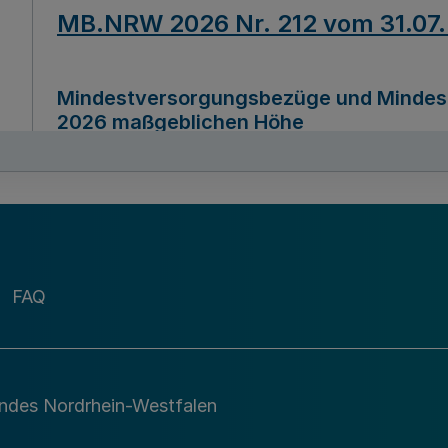
MB.NRW 2026 Nr. 212 vom 31.07
Mindestversorgungsbezüge und Mindesth
2026 maßgeblichen Höhe
Ausfertigungsdatum
22.07.2026
MB.NRW 2026 Nr. 211 vom 31.07
FAQ
Richtlinie zur Durchführung des Förder
Digital (MID)“ zum Teilprogramm MID-Di
andes Nordrhein-Westfalen
Ausfertigungsdatum
29.11.2026
A