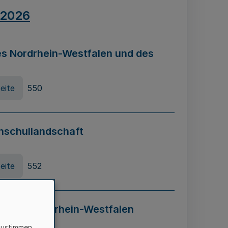
.2026
s Nordrhein-Westfalen und des
eite
550
hschullandschaft
eite
552
ung in Nordrhein-Westfalen
LADG NRW)
zustimmen,