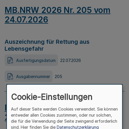
MB.NRW 2026 Nr. 205 vom
24.07.2026
Auszeichnung für Rettung aus
Lebensgefahr
Ausfertigungsdatum
22.07.2026
Ausgabennummer
205
Cookie-Einstellungen
MB.NRW 2026 Nr. 204 vom
Auf dieser Seite werden Cookies verwendet. Sie können
24.07.2026
entweder allen Cookies zustimmen, oder nur solchen,
die für die Verwendung der Seite zwingend erforderlich
sind. Hier finden Sie die
Datenschutzerklärung