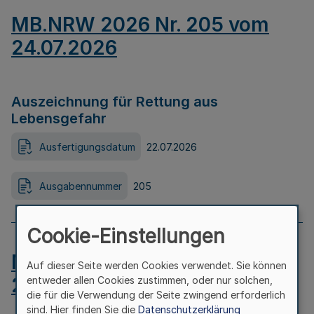
MB.NRW 2026 Nr. 205 vom
24.07.2026
Auszeichnung für Rettung aus
Lebensgefahr
Ausfertigungsdatum
22.07.2026
Ausgabennummer
205
Cookie-Einstellungen
MB.NRW 2026 Nr. 204 vom
Auf dieser Seite werden Cookies verwendet. Sie können
24.07.2026
entweder allen Cookies zustimmen, oder nur solchen,
die für die Verwendung der Seite zwingend erforderlich
sind. Hier finden Sie die
Datenschutzerklärung